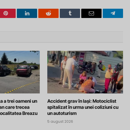
Pinterest
LinkedIn
Reddit
Tumblr
Email
Telegra
a a trei oameni un
Accident grav în Iași: Motociclist
an care trecea
spitalizat în urma unei coliziuni cu
localitatea Breazu
un autoturism
5 august 2026