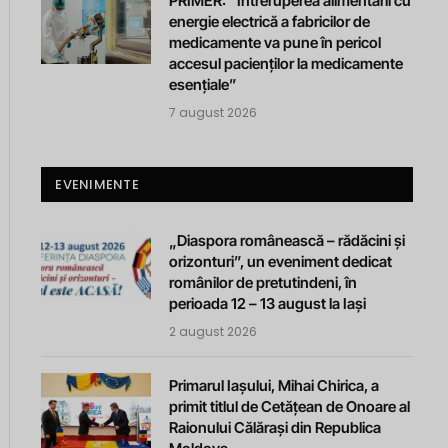
PRIMER: “Întreruperea alimentării cu
energie electrică a fabricilor de
medicamente va pune în pericol
accesul pacienților la medicamente
esențiale”
7 august 2026
EVENIMENTE
„Diaspora românească – rădăcini și
orizonturi”, un eveniment dedicat
românilor de pretutindeni, în
perioada 12 – 13 august la Iași
2 august 2026
Primarul Iașului, Mihai Chirica, a
primit titlul de Cetățean de Onoare al
Raionului Călărași din Republica