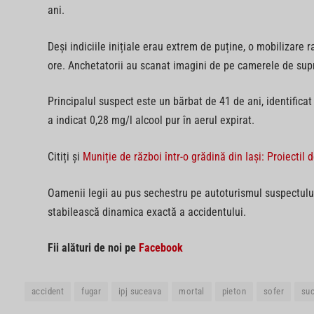
ani.
Deși indiciile inițiale erau extrem de puține, o mobilizare r
ore. Anchetatorii au scanat imagini de pe camerele de supra
Principalul suspect este un bărbat de 41 de ani, identificat
a indicat 0,28 mg/l alcool pur în aerul expirat.
Citiți și
Muniție de război într-o grădină din Iași: Proiectil
Oamenii legii au pus sechestru pe autoturismul suspectului
stabilească dinamica exactă a accidentului.
Fii alături de noi pe
Facebook
accident
fugar
ipj suceava
mortal
pieton
sofer
su