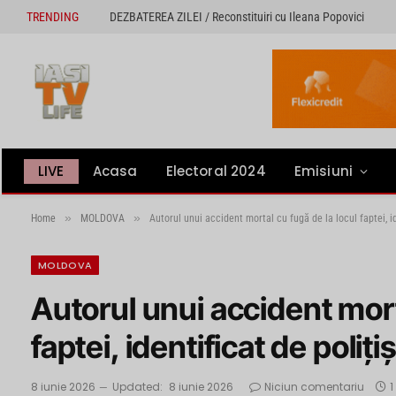
TRENDING
DEZBATEREA ZILEI / Reconstituiri cu Ileana Popovici
LIVE
Acasa
Electoral 2024
Emisiuni
»
»
Home
MOLDOVA
Autorul unui accident mortal cu fugă de la locul faptei, id
MOLDOVA
Autorul unui accident mort
faptei, identificat de poliț
8 iunie 2026
Updated:
8 iunie 2026
Niciun comentariu
1