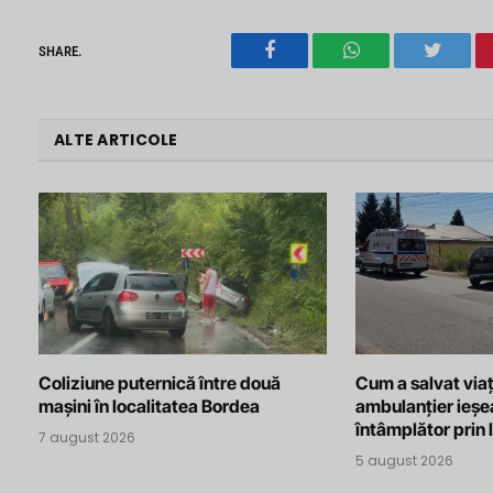
SHARE.
Facebook
WhatsApp
Twitter
ALTE ARTICOLE
Coliziune puternică între două
Cum a salvat viaț
mașini în localitatea Bordea
ambulanțier ieșe
întâmplător prin 
7 august 2026
5 august 2026