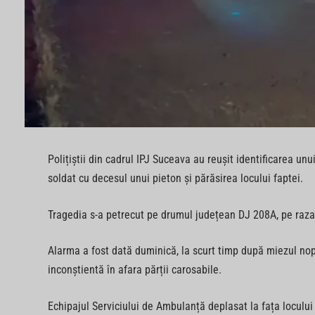
Polițiștii din cadrul IPJ Suceava au reușit identificarea u
soldat cu decesul unui pieton și părăsirea locului faptei.
Tragedia s-a petrecut pe drumul județean DJ 208A, pe raza
Alarma a fost dată duminică, la scurt timp după miezul nopț
inconștientă în afara părții carosabile.
Echipajul Serviciului de Ambulanță deplasat la fața locului 