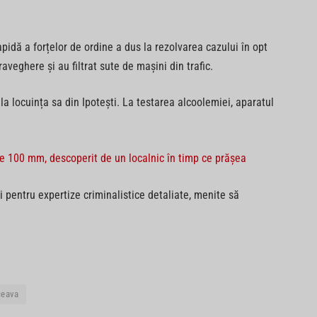
apidă a forțelor de ordine a dus la rezolvarea cazului în opt
veghere și au filtrat sute de mașini din trafic.
 la locuința sa din Ipotești. La testarea alcoolemiei, aparatul
 de 100 mm, descoperit de un localnic în timp ce prășea
 pentru expertize criminalistice detaliate, menite să
ceava