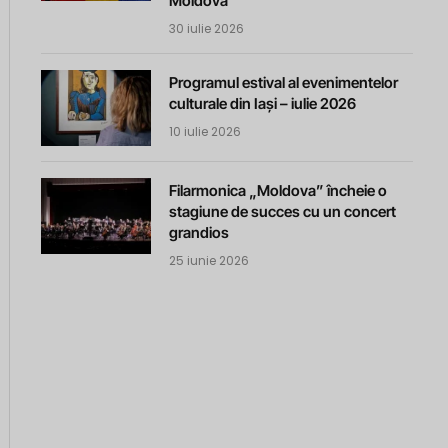
Moldova
30 iulie 2026
Programul estival al evenimentelor
culturale din Iași – iulie 2026
10 iulie 2026
Filarmonica „Moldova” încheie o
stagiune de succes cu un concert
grandios
25 iunie 2026