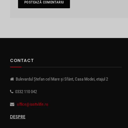
CONTACT
Bulevardul Ștefan cel Mare și Sfânt, Casa Modei, etajul 2
0332 110 042
office@iasitvlife.ro
DESPRE