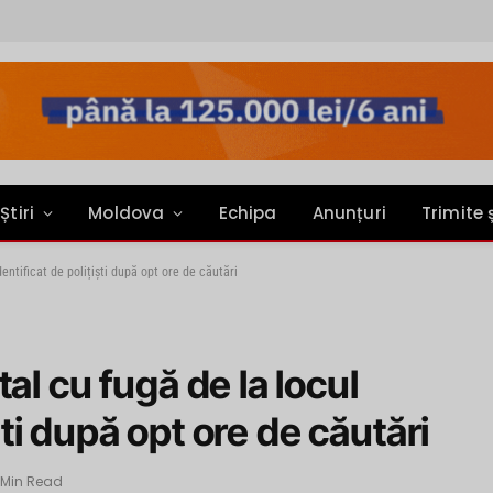
Știri
Moldova
Echipa
Anunțuri
Trimite 
entificat de polițiști după opt ore de căutări
al cu fugă de la locul
iști după opt ore de căutări
 Min Read