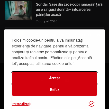
Sondaj: Șase din zece copii rămași în țară
au o singură dorință – întoarcerea
părinților acasă
7 august 2026
Coliziune puternică între două mașini în
Folosim cookie-uri pentru a vă îmbunătăți
localitatea Bordea
experiența de navigare, pentru a vă prezenta
7 august 2026
conținut și reclame personalizate și pentru a
analiza traficul nostru. Făcând clic pe „Acceptă
tot”, acceptați utilizarea cookie-urilor.
Accept
Facebook
Instagram
YouTube
Refuz
© 2019 - IasiTV Life. Toate drepturile rezervate.
Personalizați