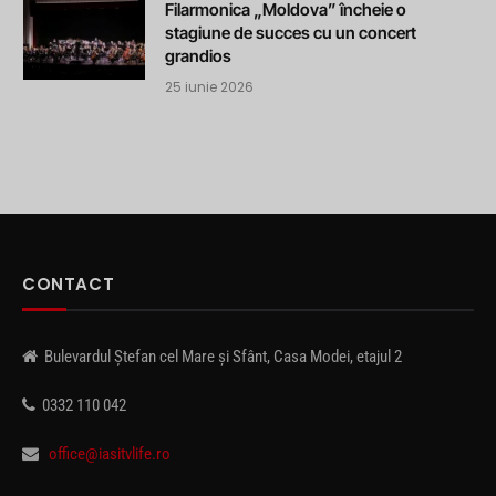
Filarmonica „Moldova” încheie o
stagiune de succes cu un concert
grandios
25 iunie 2026
CONTACT
Bulevardul Ștefan cel Mare și Sfânt, Casa Modei, etajul 2
0332 110 042
office@iasitvlife.ro