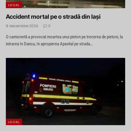
LOCAL
Accident mortal pe o stradă din Iași
9 decembrie 2024
0
O camionetă a provocat moartea unui pieton pe trecerea de pietoni, la
intrarea în Dancu, în apropierea Apavital pe strada…
LOCAL