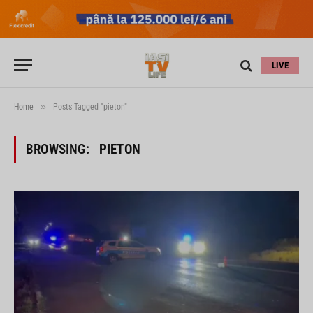
LIVE
»
Home
Posts Tagged "pieton"
BROWSING:
PIETON