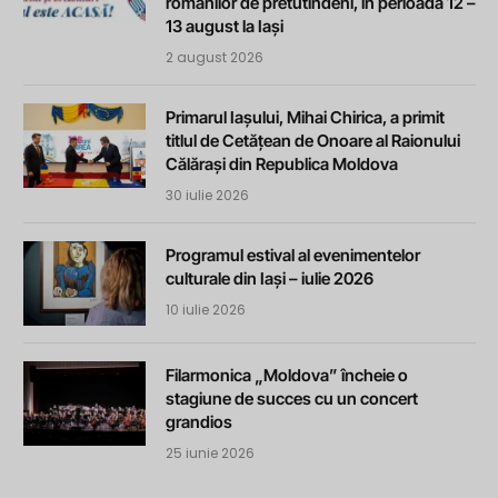
românilor de pretutindeni, în perioada 12 –
13 august la Iași
2 august 2026
Primarul Iașului, Mihai Chirica, a primit
titlul de Cetățean de Onoare al Raionului
Călărași din Republica Moldova
30 iulie 2026
Programul estival al evenimentelor
culturale din Iași – iulie 2026
10 iulie 2026
Filarmonica „Moldova” încheie o
stagiune de succes cu un concert
grandios
25 iunie 2026