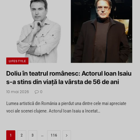
LIFESTYLE
Doliu în teatrul românesc: Actorul Ioan Isaiu
s-a stins din viață la vârsta de 56 de ani
10 mai 2026
0
Lumea artistică din România a pierdut una dintre cele mai apreciate
voci ale scenei clujene. Actorul Ioan Isaiu a încetat…
…
Next
1
2
3
116