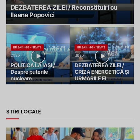
DEZBATEREA ZILEI / Reconstituiri cu
Ileana Popovici
7 august
7 august
BREAKING-NEWS
BREAKING-NEWS
2026
2026
POLITICA LA IAȘI /
DEZBATEREA ZILEI /
Despre puterile
CRIZA ENERGETICĂ ȘI
nucleare
URMĂRILE EI
ȘTIRI LOCALE