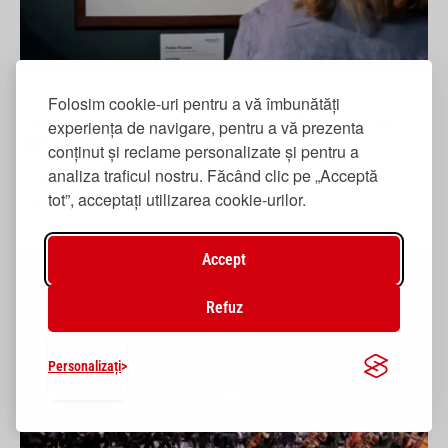
10 iulie 2026
Folosim cookie-uri pentru a vă îmbunătăți
Programul estival al evenimentelor culturale din Iași –
experiența de navigare, pentru a vă prezenta
iulie 2026
conținut și reclame personalizate și pentru a
analiza traficul nostru. Făcând clic pe „Acceptă
Expozițiile de artă plastică, proiecțiile de cinema în aer liber și
tot”, acceptați utilizarea cookie-urilor.
spectacolele de teatru dedicate…
Accept
Refuz
Personalizați