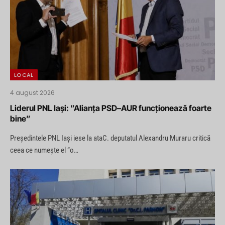
LOCAL
4 august 2026
Liderul PNL Iași: ”Alianța PSD–AUR funcționează foarte
bine”
Președintele PNL Iași iese la ataC. deputatul Alexandru Muraru critică
ceea ce numește el ”o…