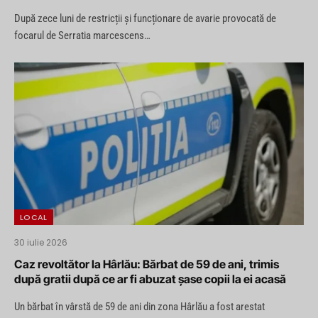
focar soldat cu șapte decese
După zece luni de restricții și funcționare de avarie provocată de
focarul de Serratia marcescens…
LOCAL
30 iulie 2026
Caz revoltător la Hârlău: Bărbat de 59 de ani, trimis
după gratii după ce ar fi abuzat șase copii la ei acasă
Un bărbat în vârstă de 59 de ani din zona Hârlău a fost arestat