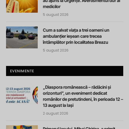
au ajuns la Urgențe. Avertismentul dur al
medicilor
5 august 2026
Cum a salvat viața a trei oameni un
ambulanțier ieșean care trecea
întâmplător prin localitatea Breazu
5 august 2026
EVENIMENTE
„Diaspora românească – rădăcini și
orizonturi”, un eveniment dedicat
românilor de pretutindeni, în perioada 12 –
13 august la Iași
2 august 2026
Primarul Iașului, Mihai Chirica, a primit