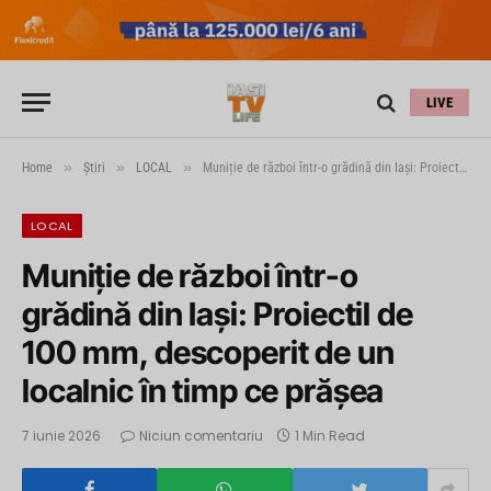
LIVE
»
»
»
Home
Știri
LOCAL
Muniție de război într-o grădină din Iași: Proiectil de 100 mm, descoperit de un localnic în timp ce prășea
LOCAL
Muniție de război într-o
grădină din Iași: Proiectil de
100 mm, descoperit de un
localnic în timp ce prășea
7 iunie 2026
Niciun comentariu
1 Min Read