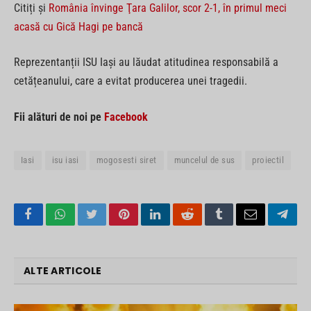
Citiți și
România învinge Ţara Galilor, scor 2-1, în primul meci
acasă cu Gică Hagi pe bancă
Reprezentanții ISU Iași au lăudat atitudinea responsabilă a
cetățeanului, care a evitat producerea unei tragedii.
Fii alături de noi pe
Facebook
Iasi
isu iasi
mogosesti siret
muncelul de sus
proiectil
Facebook
WhatsApp
Twitter
Pinterest
LinkedIn
Reddit
Tumblr
Email
Tele
ALTE ARTICOLE