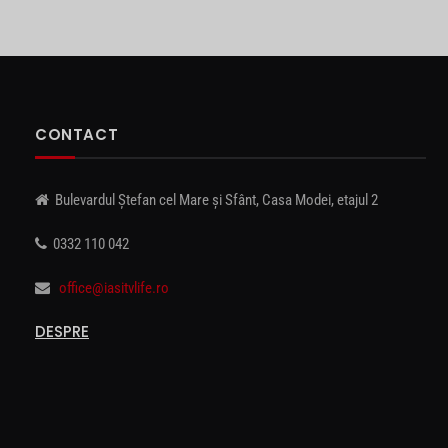
CONTACT
Bulevardul Ștefan cel Mare și Sfânt, Casa Modei, etajul 2
0332 110 042
office@iasitvlife.ro
DESPRE