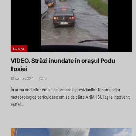
LOCAL
VIDEO. Străzi inundate în orașul Podu
Iloaiei
12 iunie 2024
0
În urma codurilor emise ca urmare a previziunilor fenomenelor
meteorologice periculoase emise de către ANM, ISU Iași a intervenit
astfel:…