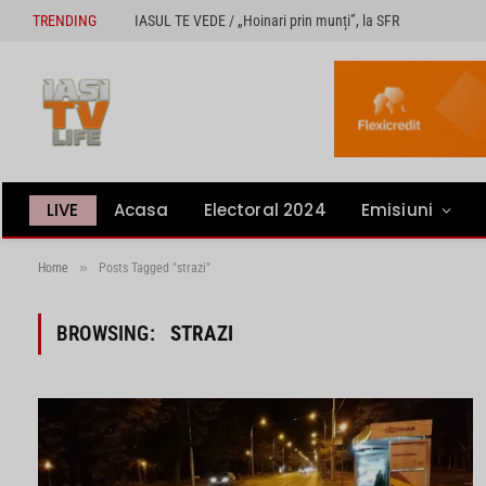
TRENDING
IASUL TE VEDE / „Hoinari prin munți”, la SFR
LIVE
Acasa
Electoral 2024
Emisiuni
»
Home
Posts Tagged "strazi"
BROWSING:
STRAZI