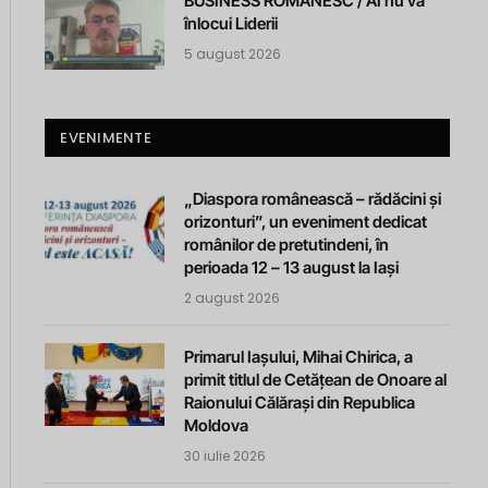
BUSINESS ROMANESC / AI nu va
înlocui Liderii
5 august 2026
EVENIMENTE
„Diaspora românească – rădăcini și
orizonturi”, un eveniment dedicat
românilor de pretutindeni, în
perioada 12 – 13 august la Iași
2 august 2026
Primarul Iașului, Mihai Chirica, a
primit titlul de Cetățean de Onoare al
Raionului Călărași din Republica
Moldova
30 iulie 2026