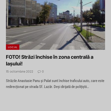
LOCAL
FOTO! Străzi închise în zona centrală a
Iaşului!
15 octombrie 2022
0
Străzile Anastasie Panu și Palat sunt închise traficului auto, care este
redirecționat pe strada Sf. Lazăr. Deși dirijată de polițiștii…