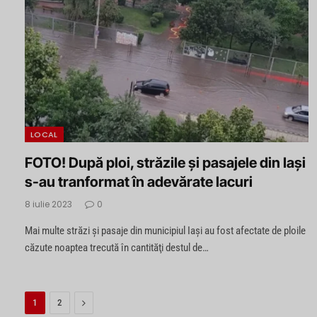
LOCAL
FOTO! După ploi, străzile şi pasajele din Iaşi
s-au tranformat în adevărate lacuri
8 iulie 2023
0
Mai multe străzi şi pasaje din municipiul Iaşi au fost afectate de ploile
căzute noaptea trecută în cantităţi destul de…
Next
1
2