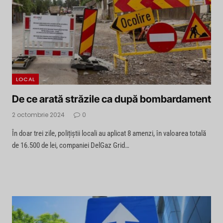
LOCAL
De ce arată străzile ca după bombardament
2 octombrie 2024
0
În doar trei zile, polițiștii locali au aplicat 8 amenzi, în valoarea totală
de 16.500 de lei, companiei DelGaz Grid…