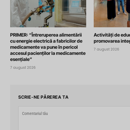
PRIMER: “Întreruperea alimentării
Activități de edu
cu energie electrică a fabricilor de
promovarea integ
medicamente va pune în pericol
7 august 2026
accesul pacienților la medicamente
esențiale”
7 august 2026
SCRIE-NE PĂREREA TA