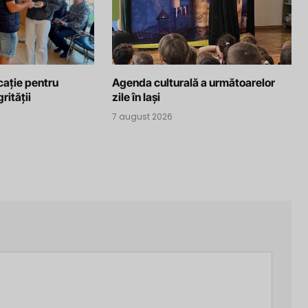
cație pentru
Agenda culturală a următoarelor
rității
zile în Iași
7 august 2026