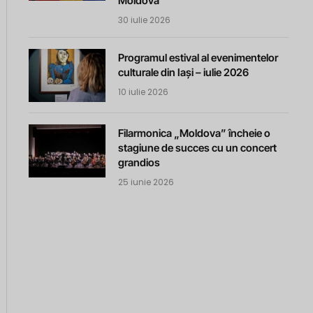
Moldova
30 iulie 2026
Programul estival al evenimentelor
culturale din Iași – iulie 2026
10 iulie 2026
Filarmonica „Moldova” încheie o
stagiune de succes cu un concert
grandios
25 iunie 2026