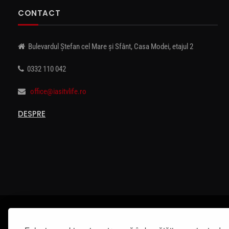
CONTACT
Bulevardul Ștefan cel Mare și Sfânt, Casa Modei, etajul 2
0332 110 042
office@iasitvlife.ro
DESPRE