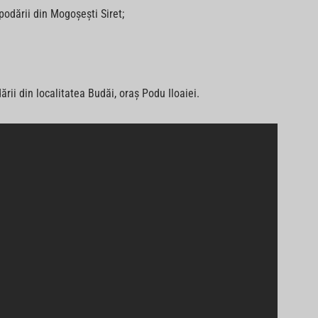
podării din Mogoșești Siret;
rii din localitatea Budăi, oraș Podu Iloaiei.