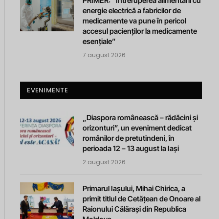
PRIMER: “Întreruperea alimentării cu
energie electrică a fabricilor de
medicamente va pune în pericol
accesul pacienților la medicamente
esențiale”
7 august 2026
EVENIMENTE
„Diaspora românească – rădăcini și
orizonturi”, un eveniment dedicat
românilor de pretutindeni, în
perioada 12 – 13 august la Iași
2 august 2026
Primarul Iașului, Mihai Chirica, a
primit titlul de Cetățean de Onoare al
Raionului Călărași din Republica