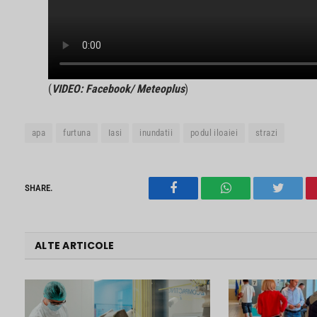
(
VIDEO: Facebook/ Meteoplus
)
apa
furtuna
Iasi
inundatii
podul iloaiei
strazi
SHARE.
Facebook
WhatsApp
Twitter
ALTE ARTICOLE