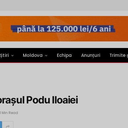
Știri
Moldova
Echipa
Anunțuri
Trimite 
rașul Podu Iloaiei
1 Min Read