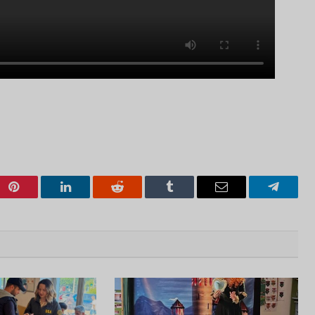
Pinterest
LinkedIn
Reddit
Tumblr
Email
Telegra