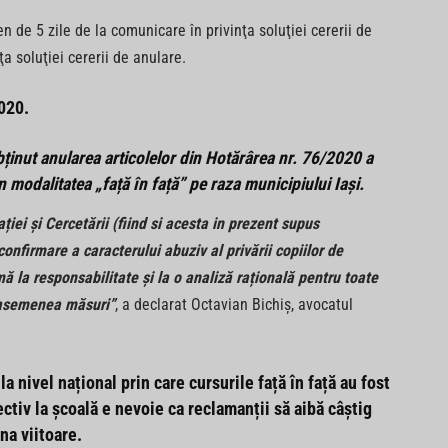
n de 5 zile de la comunicare în privinţa soluţiei cererii de
a soluţiei cererii de anulare.
020.
bținut anularea articolelor din Hotărârea nr. 76/2020 a
 modalitatea „față în față” pe raza municipiului Iași.
iei și Cercetării (fiind si acesta in prezent supus
confirmare a caracterului abuziv al privării copiilor de
ă la responsabilitate și la o analiză rațională pentru toate
r asemenea măsuri”
, a declarat Octavian Bichiș, avocatul
la nivel național prin care cursurile față în față au fost
ctiv la școală e nevoie ca reclamanții să aibă câștig
na viitoare.