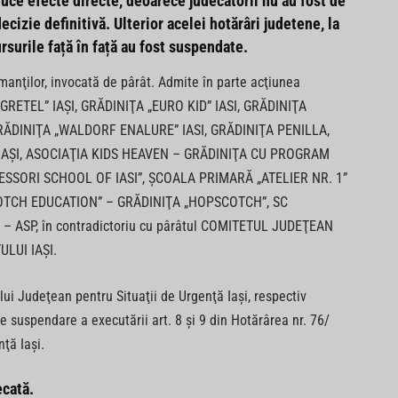
uce efecte directe
, deoarece judecătorii nu au fost de
cizie definitivă. Ulterior acelei hotărâri judetene, la
ursurile față în față au fost suspendate.
manţilor, invocată de pârât. Admite în parte acţiunea
RETEL” IAŞI, GRĂDINIŢA „EURO KID” IASI, GRĂDINIŢA
ĂDINIŢA „WALDORF ENALURE” IASI, GRĂDINIŢA PENILLA,
AŞI, ASOCIAŢIA KIDS HEAVEN – GRĂDINIŢA CU PROGRAM
SSORI SCHOOL OF IASI”, ŞCOALA PRIMARĂ „ATELIER NR. 1”
 SCOTCH EDUCATION” – GRĂDINIŢA „HOPSCOTCH”, SC
 ASP, în contradictoriu cu pârâtul COMITETUL JUDEŢEAN
LUI IAŞI.
ui Judeţean pentru Situaţii de Urgenţă Iaşi, respectiv
de suspendare a executării art. 8 şi 9 din Hotărârea nr. 76/
ţă Iaşi.
ecată.