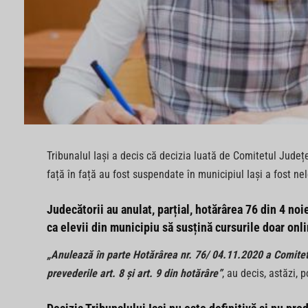
Tribunalul Iași a decis că decizia luată de Comitetul Județ
față în față au fost suspendate în municipiul Iași a fost ne
Judecătorii au anulat, parțial, hotărârea 76 din 4 no
ca elevii din municipiu să susțină cursurile doar onli
„Anulează în parte Hotărârea nr. 76/ 04.11.2020 a Comitetu
prevederile art. 8 şi art. 9 din hotărâre”
, au decis, astăzi, p