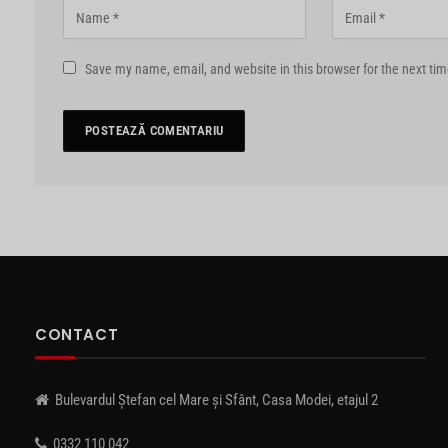
Save my name, email, and website in this browser for the next ti
CONTACT
Bulevardul Ștefan cel Mare și Sfânt, Casa Modei, etajul 2
0332 110 042