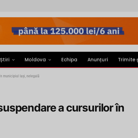
Știri
Moldova
Echipa
Anunțuri
Trimite 
în municipiul Iași, nelegală
 suspendare a cursurilor în