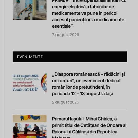
PRIMER: “Întreruperea alimentării cu
energie electrică a fabricilor de
medicamente va pune în pericol
accesul pacienților la medicamente
esențiale”
7 august 2026
EVENIMENTE
„Diaspora românească – rădăcini și
orizonturi”, un eveniment dedicat
românilor de pretutindeni, în
perioada 12 – 13 august la Iași
2 august 2026
Primarul Iașului, Mihai Chirica, a
primit titlul de Cetățean de Onoare al
Raionului Călărași din Republica