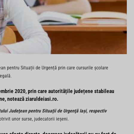
ean pentru Situații de Urgență prin care cursurile școlare
legală.
iembrie 2020, prin care autoritățile județene stabileau
ne, notează ziaruldeiasi.ro.
lui Judeţean pentru Situaţii de Urgenţă Iaşi, respectiv
otrivit unor surse, judecatorii ieșeni.