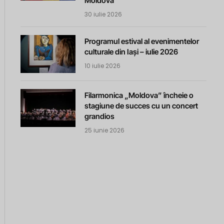
Moldova
30 iulie 2026
Programul estival al evenimentelor
culturale din Iași – iulie 2026
10 iulie 2026
Filarmonica „Moldova” încheie o
stagiune de succes cu un concert
grandios
25 iunie 2026