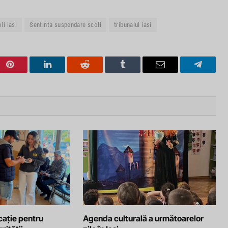
li iasi
Sentinta suspendare scoli
tribunalul iasi
Pinterest
LinkedIn
Reddit
Tumblr
Email
Telegra
cație pentru
Agenda culturală a următoarelor