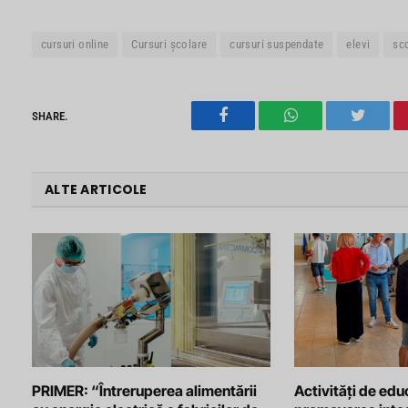
cursuri online
Cursuri școlare
cursuri suspendate
elevi
sco
SHARE.
Facebook
WhatsApp
Twitter
ALTE ARTICOLE
PRIMER: “Întreruperea alimentării
Activități de edu