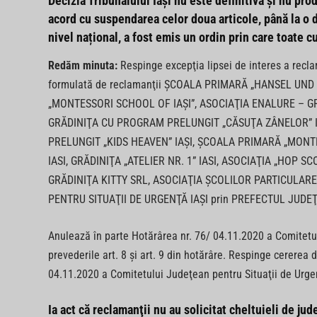
Decizia Tribunalului Iași
nu este definitivă
și
nu prod
acord cu suspendarea celor doua articole, până la o de
nivel național, a fost emis un ordin prin care toate c
Redăm minuta:
Respinge excepţia lipsei de interes a recla
formulată de reclamanţii ŞCOALA PRIMARĂ „HANSEL UND G
„MONTESSORI SCHOOL OF IAŞI”, ASOCIAŢIA ENALURE – GR
GRĂDINIŢA CU PROGRAM PRELUNGIT „CĂSUŢA ZÂNELOR” I
PRELUNGIT „KIDS HEAVEN” IAŞI, ŞCOALA PRIMARĂ „MONTE
IASI, GRĂDINIŢA „ATELIER NR. 1” IASI, ASOCIAŢIA „HOP
GRĂDINIŢA KITTY SRL, ASOCIAŢIA ŞCOLILOR PARTICULARE –
PENTRU SITUAŢII DE URGENŢĂ IAŞI prin PREFECTUL JUDEŢU
Anulează în parte Hotărârea nr. 76/ 04.11.2020 a Comitetul
prevederile art. 8 şi art. 9 din hotărâre. Respinge cererea 
04.11.2020 a Comitetului Judeţean pentru Situaţii de Urgen
Ia act că reclamanţii nu au solicitat cheltuieli de jud