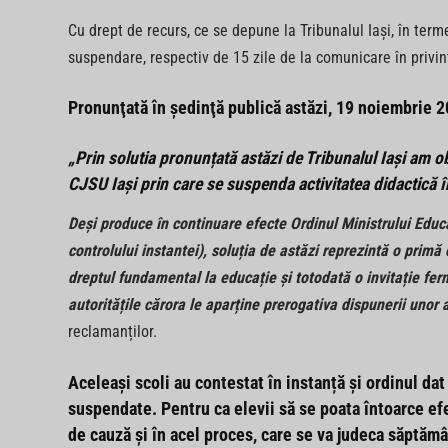
Cu drept de recurs, ce se depune la Tribunalul Iaşi, în terme
suspendare, respectiv de 15 zile de la comunicare în privinţ
Pronunţată în şedinţă publică astăzi, 19 noiembrie 2
„Prin solutia pronunțată astăzi de Tribunalul Iași am o
CJSU Iași prin care se suspenda activitatea didactică în
Deși produce în continuare efecte Ordinul Ministrului Educaț
controlului instantei), soluția de astăzi reprezintă o primă 
dreptul fundamental la educație și totodată o invitație ferm
autoritățile cărora le aparține prerogativa dispunerii uno
reclamanților.
Aceleași scoli au contestat în instanță și ordinul dat 
suspendate. Pentru ca elevii să se poata întoarce efe
de cauză și în acel proces, care se va judeca săptămâ