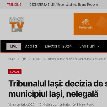
TRENDING
DEZBATEREA ZILEI / Reconstituiri cu Ileana Popovici
LIVE
Acasa
Electoral 2024
Emisiuni
»
»
»
Home
Știri
LOCAL
Tribunalul Iași: decizia de suspendare a cursurilor 
LOCAL
Tribunalul Iași: decizia de
municipiul Iași, nelegală
19 noiembrie 2020
Niciun comentariu
3 Mins Read