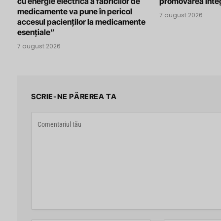
cu energie electrică a fabricilor de
promovarea integ
medicamente va pune în pericol
7 august 2026
accesul pacienților la medicamente
esențiale”
7 august 2026
SCRIE-NE PĂREREA TA