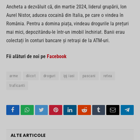
Ancheta a dezvăluit că, din martie 2024, liderul grupării, Ion
Aurel Nistor, aducea cocaină din Italia, pe care o vindea în
România. Pentru a domina piața, vindeau drogurile la prețuri
mai mici, depozitându-le într-un imobil închiriat. Banii erau
colectați în conturi bancare și retrași de la ATM-uri.
Fii alături de noi pe
Facebook
arme
diicot
droguri
ipj iasi
pascani
retea
traficanti
Facebook
WhatsApp
Twitter
Pinterest
LinkedIn
Reddit
Tumblr
Email
Tele
ALTE ARTICOLE