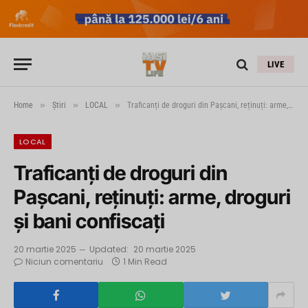
LIVE
»
»
»
Home
Știri
LOCAL
Traficanți de droguri din Pașcani, reținuți: arme, droguri și bani confiscați
LOCAL
Traficanți de droguri din
Pașcani, reținuți: arme, droguri
și bani confiscați
20 martie 2025
Updated:
20 martie 2025
Niciun comentariu
1 Min Read