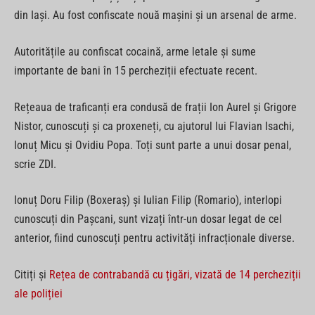
din Iași. Au fost confiscate nouă mașini și un arsenal de arme.
Autoritățile au confiscat cocaină, arme letale și sume
importante de bani în 15 percheziții efectuate recent.
Rețeaua de traficanți era condusă de frații Ion Aurel și Grigore
Nistor, cunoscuți și ca proxeneți, cu ajutorul lui Flavian Isachi,
Ionuț Micu și Ovidiu Popa. Toți sunt parte a unui dosar penal,
scrie ZDI.
Ionuț Doru Filip (Boxeraș) și Iulian Filip (Romario), interlopi
cunoscuți din Pașcani, sunt vizați într-un dosar legat de cel
anterior, fiind cunoscuți pentru activități infracționale diverse.
Citiți și
Rețea de contrabandă cu țigări, vizată de 14 percheziții
ale poliției