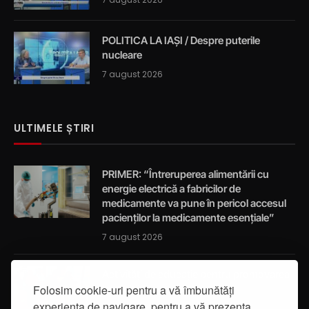
POLITICA LA IAȘI / Despre puterile
nucleare
7 august 2026
ULTIMELE ȘTIRI
PRIMER: “Întreruperea alimentării cu
energie electrică a fabricilor de
medicamente va pune în pericol accesul
pacienților la medicamente esențiale”
7 august 2026
Activități de educație pentru promovarea
integrității
Folosim cookie-uri pentru a vă îmbunătăți
experiența de navigare, pentru a vă prezenta
7 august 2026