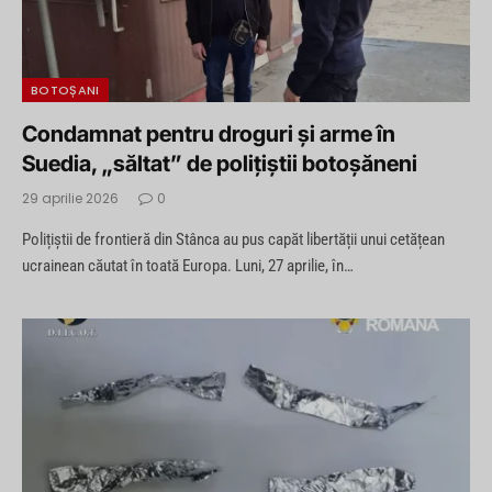
BOTOȘANI
Condamnat pentru droguri și arme în
Suedia, „săltat” de polițiștii botoșăneni
29 aprilie 2026
0
Polițiștii de frontieră din Stânca au pus capăt libertății unui cetățean
ucrainean căutat în toată Europa. Luni, 27 aprilie, în…