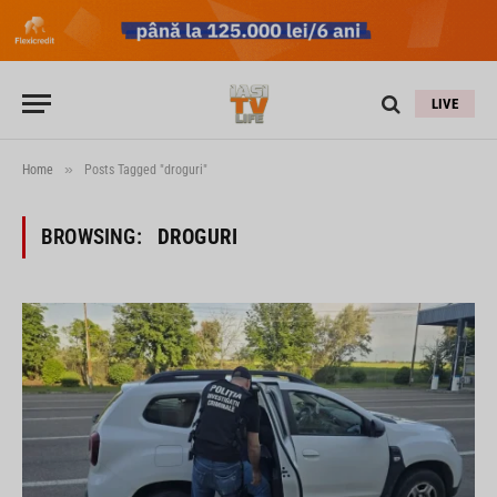
LIVE
»
Home
Posts Tagged "droguri"
BROWSING:
DROGURI