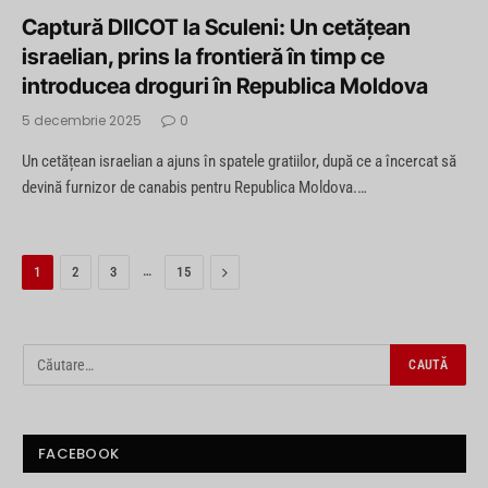
Captură DIICOT la Sculeni: Un cetățean
israelian, prins la frontieră în timp ce
introducea droguri în Republica Moldova
5 decembrie 2025
0
Un cetățean israelian a ajuns în spatele gratiilor, după ce a încercat să
devină furnizor de canabis pentru Republica Moldova.…
…
Next
1
2
3
15
FACEBOOK