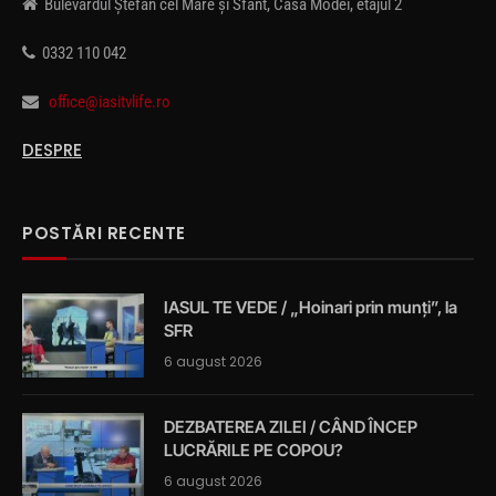
Bulevardul Ștefan cel Mare și Sfânt, Casa Modei, etajul 2
0332 110 042
office@iasitvlife.ro
DESPRE
POSTĂRI RECENTE
IASUL TE VEDE / „Hoinari prin munți”, la
SFR
6 august 2026
DEZBATEREA ZILEI / CÂND ÎNCEP
LUCRĂRILE PE COPOU?
6 august 2026