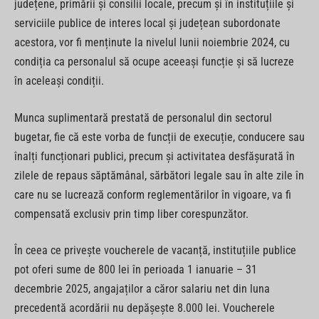
județene, primării și consilii locale, precum și în instituțiile și
serviciile publice de interes local și județean subordonate
acestora, vor fi menținute la nivelul lunii noiembrie 2024, cu
condiția ca personalul să ocupe aceeași funcție și să lucreze
în aceleași condiții.
Munca suplimentară prestată de personalul din sectorul
bugetar, fie că este vorba de funcții de execuție, conducere sau
înalți funcționari publici, precum și activitatea desfășurată în
zilele de repaus săptămânal, sărbători legale sau în alte zile în
care nu se lucrează conform reglementărilor în vigoare, va fi
compensată exclusiv prin timp liber corespunzător.
În ceea ce privește voucherele de vacanță, instituțiile publice
pot oferi sume de 800 lei în perioada 1 ianuarie – 31
decembrie 2025, angajaților a căror salariu net din luna
precedentă acordării nu depășește 8.000 lei. Voucherele