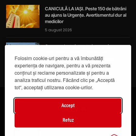
CANICULĂ LA IAȘI. Peste 150 de bătrâni
au ajuns la Urgențe. Avertismentul dur al
medicilor
5 august 2026
Cum a salvat viața a trei oameni un
ambulanțier ieșean care trecea
Folosim cookie-uri pentru a vă îmbunătăți
întâmplător prin localitatea Breazu
experiența de navigare, pentru a vă prezenta
5 august 2026
conținut și reclame personalizate și pentru a
analiza traficul nostru. Făcând clic pe „Acceptă
tot”, acceptați utilizarea cookie-urilor.
Accept
Facebook
Instagram
YouTube
Refuz
© 2019 - IasiTV Life. Toate drepturile rezervate.