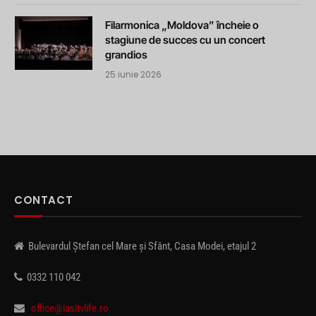
Filarmonica „Moldova” încheie o
stagiune de succes cu un concert
grandios
25 iunie 2026
CONTACT
Bulevardul Ștefan cel Mare și Sfânt, Casa Modei, etajul 2
0332 110 042
office@iasitvlife.ro