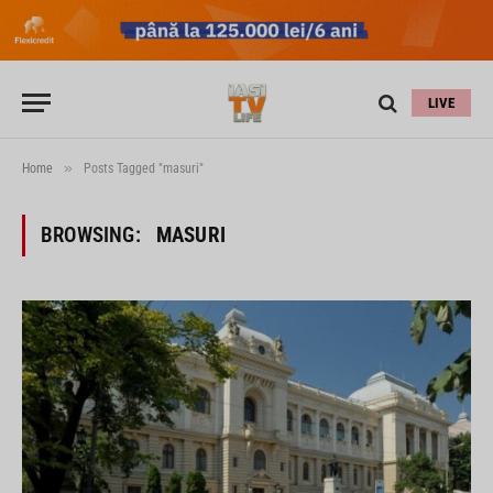
LIVE
»
Home
Posts Tagged "masuri"
BROWSING:
MASURI