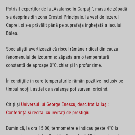
Potrivit experților de la „Avalanșe în Carpați”, masa de zăpadă
s-a desprins din zona Crestei Principale, la vest de Iezerul
Caprei, și s-a prăvălit până pe suprafața înghețată a lacului
Bâlea.
Specialiștii avertizează că riscul rămâne ridicat din cauza
fenomenului de izotermie: zăpada are o temperatură
constantă de aproape 0°C, chiar și în profunzime.
În condițiile în care temperaturile rămân pozitive inclusiv pe
timpul nopții, astfel de avalanșe pot surveni oricând.
Citiți și
Universul lui George Enescu, descifrat la Iași:
Conferință și recital cu invitați de prestigiu
Duminică, la ora 15:00, termometrele indicau peste 4°C la