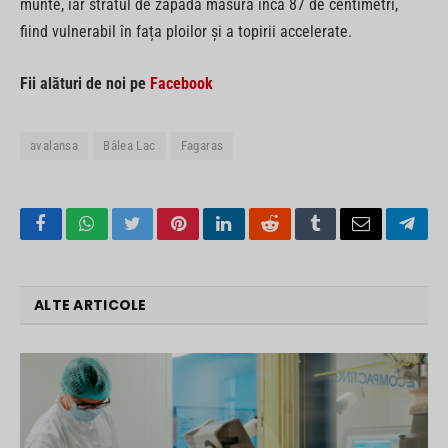
munte, iar stratul de zăpadă măsura încă 87 de centimetri,
fiind vulnerabil în fața ploilor și a topirii accelerate.
Fii alături de noi pe
Facebook
avalansa
Bâlea Lac
Fagaras
Facebook
WhatsApp
Twitter
Pinterest
LinkedIn
Reddit
Tumblr
Email
Tele
ALTE ARTICOLE