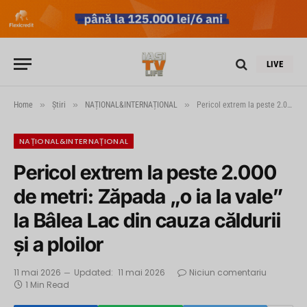
LIVE
»
»
»
Home
Știri
NAȚIONAL&INTERNAȚIONAL
Pericol extrem la peste 2.000 de metri: Zăpada „o ia la vale” la Bâlea Lac din cauza căldurii și a ploilor
NAȚIONAL&INTERNAȚIONAL
Pericol extrem la peste 2.000
de metri: Zăpada „o ia la vale”
la Bâlea Lac din cauza căldurii
și a ploilor
11 mai 2026
Updated:
11 mai 2026
Niciun comentariu
1 Min Read