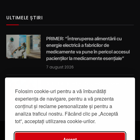
ULTIMELE ȘTIRI
PRIMER: “Întreruperea alimentării cu
energie electrică a fabricilor de
medicamente va pune în pericol accesul
pacienților la medicamente esențiale”
7 august 2026
Activități de educație pentru promovarea
Folosim cookie-uri pentru a vă îmbunătăți
integrității
experiența de navigare, pentru a vă prezenta
7 august 2026
conținut și reclame personalizate și pentru a
analiza traficul nostru. Făcând clic pe „Acceptă
tot”, acceptați utilizarea cookie-urilor.
Accept