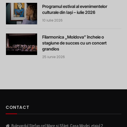
Programul estival al evenimentelor
culturale din Iași – iulie 2026
10 iulie 2026
Filarmonica „Moldova” încheie o
stagiune de succes cu un concert
grandios
25 iunie 2026
CONTACT
Bulevardul Ștefan cel Mare și Sfânt, Casa Modei, etajul 2