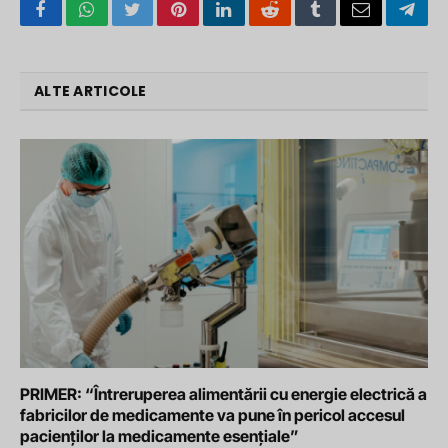
Facebook
WhatsApp
Twitter
Pinterest
LinkedIn
Reddit
Tumblr
Email
Tele
ALTE ARTICOLE
PRIMER: “Întreruperea alimentării cu energie electrică a
fabricilor de medicamente va pune în pericol accesul
pacienților la medicamente esențiale”