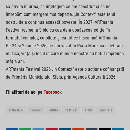
să privim în urmă, să înțelegem ce am construit și să ne
întrebăm cum mergem mai departe. „In Context” este felul
nostru de a continua această poveste. În 2027, ARTmania
Festival revine la Sibiu cu cea de-a douăzecea ediție, în
formatul complet, cu bilete și cu tot ce înseamnă ARTmania.
Pe 24 și 25 iulie 2026, ne-am văzut în Piața Mare, să celebrăm
muzica, viața și locul în care inimile noastre au bătut împreună
atâția ani.
ARTmania Festival 2026 „In Context” este o acțiune cofinanțată
de Primăria Municipiului Sibiu, prin Agenda Culturală 2026.
Fii alături de noi pe
Facebook
artmania
context
ediție
festival
sibiu
specială