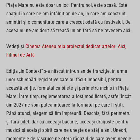
Piața Mare nu este doar un loc. Pentru noi, este acasă. Este
spațiul în care ne-am întâlnit an de an, în care am construit
amintiri și o comunitate care a crescut odată cu festivalul. De
aceea nu ne-am dorit să treacă un an fără să ne revedem aici.
Vedeți și
Cinema Ateneu reia proiectul dedicat artelor: Aici,
Filmul de Artă
Ediția „In Context” s-a născut într-un an de tranziție, în urma
unor schimbări legislative care au făcut imposibil, pentru
această ediție, formatul cu bilete și perimetru închis în Piața
Mare. Între timp, reglementarea a fost modificată, astfel încât
din 2027 ne vom putea întoarce la formatul pe care îl știți.
Până atunci, alegem să fim împreună. Deschis, fără perimetru
și fără bilet, dar cu aceeași bucurie, aceeași dragoste pentru
muzică și același spirit care ne unește de atâția ani. Uneori,
momentele de răscruce ne oferă răgazul de care avem nevoie: