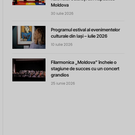
Moldova
30 iulie 2026
Programul estival al evenimentelor
culturale din Iași – iulie 2026
10 iulie 2026
Filarmonica „Moldova” încheie o
stagiune de succes cu un concert
grandios
25 iunie 2026