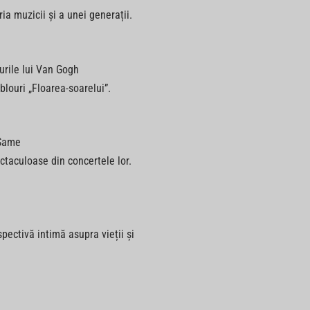
a muzicii și a unei generații.
urile lui Van Gogh
blouri „Floarea-soarelui”.
 Same
ctaculoase din concertele lor.
pectivă intimă asupra vieții și