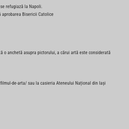
se refugiază la Napoli.
ă aprobarea Bisericii Catolice
ă o anchetă asupra pictorului, a cărui artă este considerată
ilmul-de-arta/ sau la casieria Ateneului Național din Iași