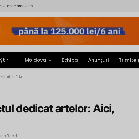
PRIMER: “Întreruperea alimentării cu energie electrică a fabricilor de medicamente va pune în pericol accesul pacienților la medicamente esențiale”
Știri
Moldova
Echipa
Anunțuri
Trimite 
 Filmul de Artă
ul dedicat artelor: Aici,
Mins Read