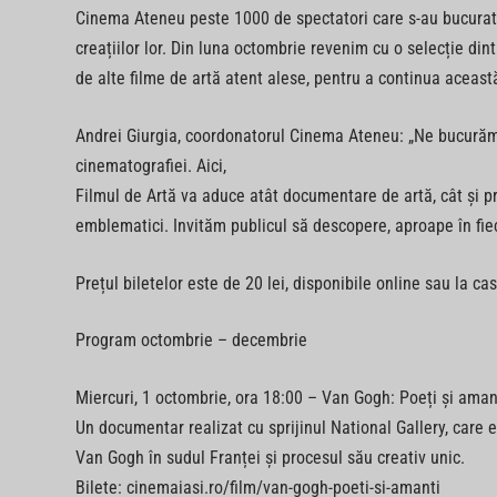
Cinema Ateneu peste 1000 de spectatori care s-au bucurat de
creațiilor lor. Din luna octombrie revenim cu o selecție di
de alte filme de artă atent alese, pentru a continua aceast
Andrei Giurgia, coordonatorul Cinema Ateneu: „Ne bucurăm 
cinematografiei. Aici,
Filmul de Artă va aduce atât documentare de artă, cât și prod
emblematici. Invităm publicul să descopere, aproape în fiec
Prețul biletelor este de 20 lei, disponibile online sau la ca
Program octombrie – decembrie
Miercuri, 1 octombrie, ora 18:00 – Van Gogh: Poeți și aman
Un documentar realizat cu sprijinul National Gallery, care 
Van Gogh în sudul Franței și procesul său creativ unic.
Bilete: cinemaiasi.ro/film/van-gogh-poeti-si-amanti