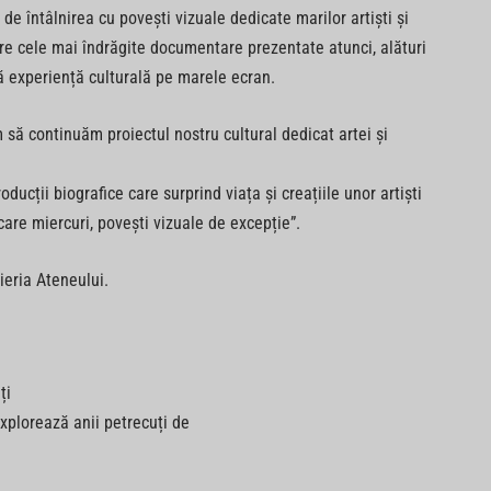
 întâlnirea cu povești vizuale dedicate marilor artiști și
ntre cele mai îndrăgite documentare prezentate atunci, alături
ă experiență culturală pe marele ecran.
să continuăm proiectul nostru cultural dedicat artei și
ucții biografice care surprind viața și creațiile unor artiști
are miercuri, povești vizuale de excepție”.
sieria Ateneului.
ți
explorează anii petrecuți de