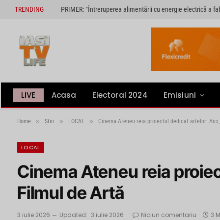
TRENDING
LIVE
Acasa
Electoral 2024
Emisiuni
»
»
»
Home
Știri
LOCAL
Cinema Ateneu reia proiectul dedicat artelor: Aici,
LOCAL
Cinema Ateneu reia proiect
Filmul de Artă
3 iulie 2026
Updated:
3 iulie 2026
Niciun comentariu
3 