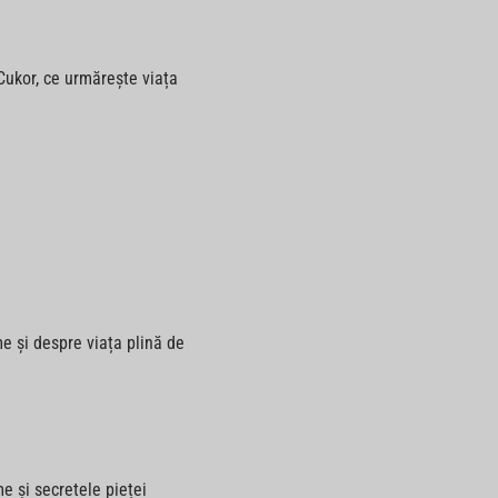
 Cukor, ce urmărește viața
e și despre viața plină de
 și secretele pieței