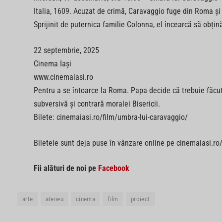
Italia, 1609. Acuzat de crimă, Caravaggio fuge din Roma și 
Sprijinit de puternica familie Colonna, el încearcă să obțin
22 septembrie, 2025
Cinema Iași
www.cinemaiasi.ro
Pentru a se întoarce la Roma. Papa decide că trebuie făcut
subversivă și contrară moralei Bisericii.
Bilete: cinemaiasi.ro/film/umbra-lui-caravaggio/
Biletele sunt deja puse în vânzare online pe cinemaiasi.ro/f
Fii alături de noi pe
Facebook
arte
ateneu
cinema
film
proiect