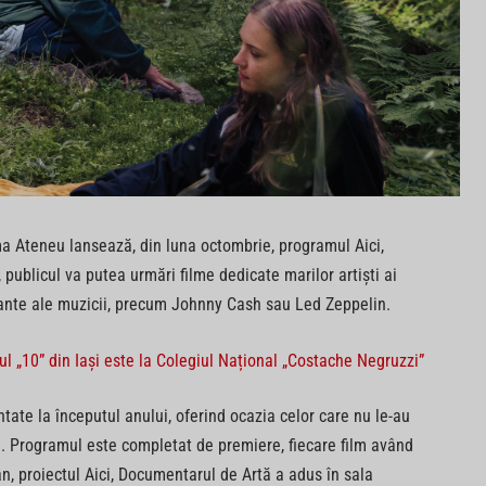
ma Ateneu lansează, din luna octombrie, programul Aici,
 publicul va putea urmări filme dedicate marilor artiști ai
rcante ale muzicii, precum Johnny Cash sau Led Zeppelin.
l „10” din Iași este la Colegiul Național „Costache Negruzzi”
tate la începutul anului, oferind ocazia celor care nu le-au
că. Programul este completat de premiere, fiecare film având
n, proiectul Aici, Documentarul de Artă a adus în sala