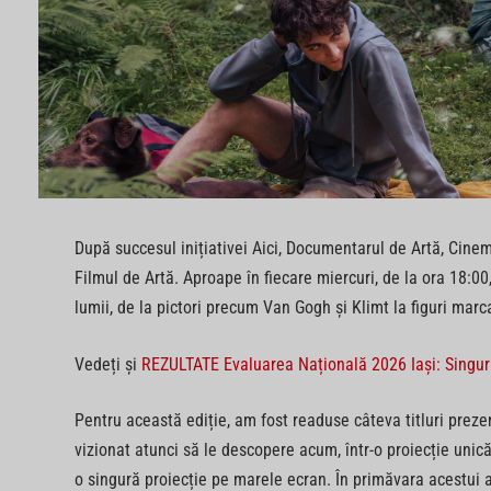
După succesul inițiativei Aici, Documentarul de Artă, Cine
Filmul de Artă. Aproape în fiecare miercuri, de la ora 18:00,
lumii, de la pictori precum Van Gogh și Klimt la figuri ma
Vedeți și
REZULTATE Evaluarea Națională 2026 Iași: Singuru
Pentru această ediție, am fost readuse câteva titluri prezen
vizionat atunci să le descopere acum, într-o proiecție uni
o singură proiecție pe marele ecran. În primăvara acestui a