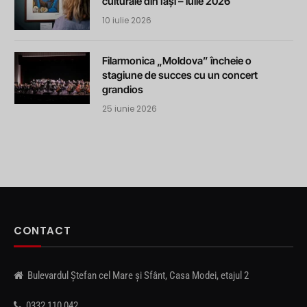
culturale din Iași – iulie 2026
10 iulie 2026
Filarmonica „Moldova” încheie o
stagiune de succes cu un concert
grandios
25 iunie 2026
CONTACT
Bulevardul Ștefan cel Mare și Sfânt, Casa Modei, etajul 2
0332 110 042