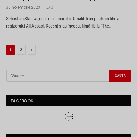
30 noiembrie 2023
0
Sebastian Stan va juca rolul tânărului Donald Trump într-un film al
regizorului Ali Abbasi. Recent s-au început filmările la ”The…
Next
1
2
FACEBOOK