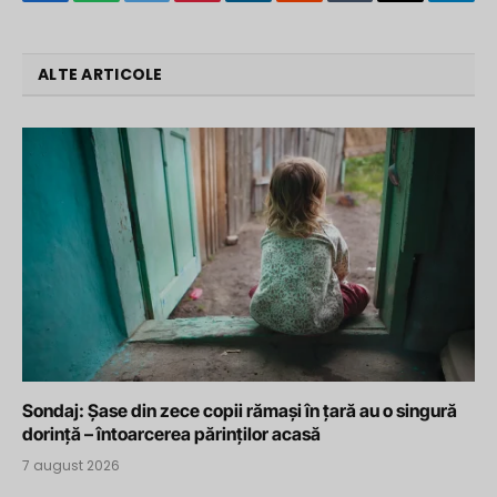
Facebook
WhatsApp
Twitter
Pinterest
LinkedIn
Reddit
Tumblr
Email
Tele
ALTE ARTICOLE
Sondaj: Șase din zece copii rămași în țară au o singură
dorință – întoarcerea părinților acasă
7 august 2026