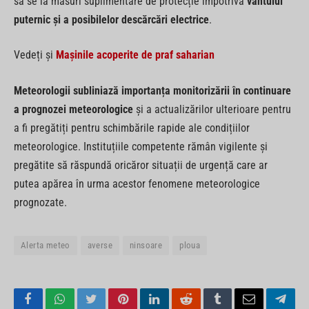
să se ia măsuri suplimentare de protecție împotriva
vântului
puternic și a posibilelor descărcări electrice
.
Vedeți și
Mașinile acoperite de praf saharian
Meteorologii subliniază importanța monitorizării în continuare
a prognozei meteorologice
și a actualizărilor ulterioare pentru
a fi pregătiți pentru schimbările rapide ale condițiilor
meteorologice. Instituțiile competente rămân vigilente și
pregătite să răspundă oricăror situații de urgență care ar
putea apărea în urma acestor fenomene meteorologice
prognozate.
Alerta meteo
averse
ninsoare
ploua