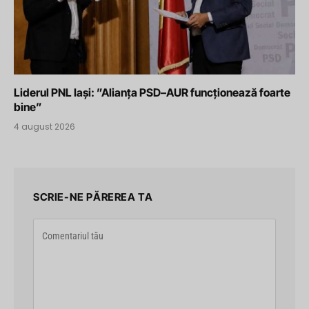
Liderul PNL Iași: ”Alianța PSD–AUR funcționează foarte
bine”
4 august 2026
SCRIE-NE PĂREREA TA