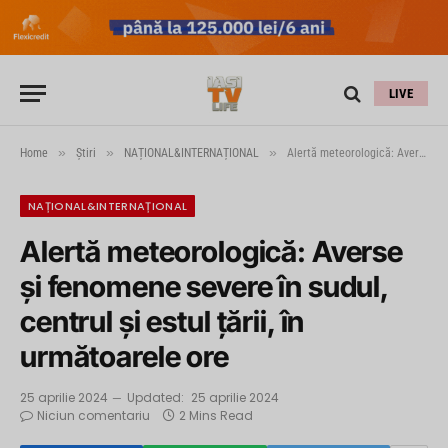
LIVE
»
»
»
Home
Știri
NAȚIONAL&INTERNAȚIONAL
Alertă meteorologică: Averse și fenomene severe în sudul, centrul și estul țării, în următoarele ore
NAȚIONAL&INTERNAȚIONAL
Alertă meteorologică: Averse
și fenomene severe în sudul,
centrul și estul țării, în
următoarele ore
25 aprilie 2024
Updated:
25 aprilie 2024
Niciun comentariu
2 Mins Read