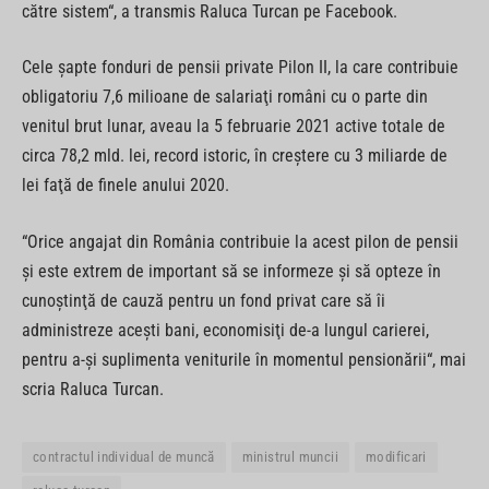
către sistem“, a transmis Raluca Turcan pe Facebook.
Cele şapte fonduri de pensii private Pilon II, la care contribuie
obligatoriu 7,6 milioane de salariaţi români cu o parte din
venitul brut lunar, aveau la 5 februarie 2021 active totale de
circa 78,2 mld. lei, record istoric, în creştere cu 3 miliarde de
lei faţă de finele anului 2020.
“Orice angajat din România contribuie la acest pilon de pensii
şi este extrem de important să se informeze şi să opteze în
cunoştinţă de cauză pentru un fond privat care să îi
administreze aceşti bani, economisiţi de-a lungul carierei,
pentru a-şi suplimenta veniturile în momentul pensionării“, mai
scria Raluca Turcan.
contractul individual de muncă
ministrul muncii
modificari