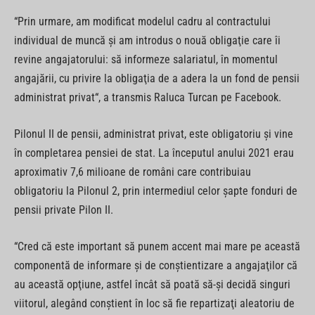
“Prin urmare, am modificat modelul cadru al contractului
individual de muncă şi am introdus o nouă obligaţie care îi
revine angajatorului: să informeze salariatul, în momentul
angajării, cu privire la obligaţia de a adera la un fond de pensii
administrat privat“, a transmis Raluca Turcan pe Facebook.
Pilonul II de pensii, administrat privat, este obligatoriu şi vine
în completarea pensiei de stat. La începutul anului 2021 erau
aproximativ 7,6 milioane de români care contribuiau
obligatoriu la Pilonul 2, prin intermediul celor şapte fonduri de
pensii private Pilon II.
“Cred că este important să punem accent mai mare pe această
componentă de informare şi de conştientizare a angajaţilor că
au această opţiune, astfel încât să poată să-şi decidă singuri
viitorul, alegând conştient în loc să fie repartizaţi aleatoriu de