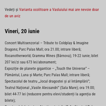
Vedeți și
Varianta ocolitoare a Vasluiului mai are nevoie doar
de un aviz
Vineri, 20 iunie
Concert Multisenzorial – Tribute to Coldplay & Imagine
Dragons; Parc Palas Mall; ora 21.00; intrare liberă;
Rocanotherworld; Gramma Wines (Bârnova); 19-22 iunie; bilet
207 lei/zi sau 673 lei/abonament;
Expoziție de planete gigantice – „Touch the Universe” –
Pământul, Luna și Marte; Parc Palas Mall; intrare liberă;
Spectacolul de teatru „Jocul dragostei și al întâmplării”;
Teatrul Național „Vasile Alecsandri” (Sala Mare); ora 19.00;
bilet 44-77 lei (reducere pentru elevi/studenți la agenția de
bilete);