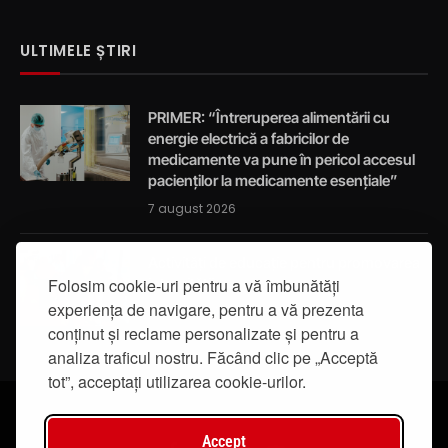
ULTIMELE ȘTIRI
PRIMER: “Întreruperea alimentării cu
energie electrică a fabricilor de
medicamente va pune în pericol accesul
pacienților la medicamente esențiale”
7 august 2026
Activități de educație pentru promovarea
integrității
Folosim cookie-uri pentru a vă îmbunătăți
experiența de navigare, pentru a vă prezenta
7 august 2026
conținut și reclame personalizate și pentru a
analiza traficul nostru. Făcând clic pe „Acceptă
tot”, acceptați utilizarea cookie-urilor.
Accept