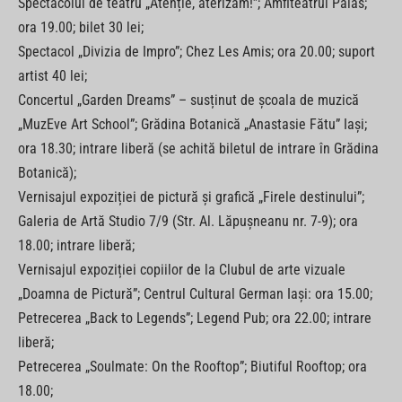
Spectacolul de teatru „Atenție, aterizăm!”; Amfiteatrul Palas;
ora 19.00; bilet 30 lei;
Spectacol „Divizia de Impro”; Chez Les Amis; ora 20.00; suport
artist 40 lei;
Concertul „Garden Dreams” – susținut de școala de muzică
„MuzEve Art School”; Grădina Botanică „Anastasie Fătu” Iași;
ora 18.30; intrare liberă (se achită biletul de intrare în Grădina
Botanică);
Vernisajul expoziției de pictură și grafică „Firele destinului”;
Galeria de Artă Studio 7/9 (Str. Al. Lăpușneanu nr. 7-9); ora
18.00; intrare liberă;
Vernisajul expoziției copiilor de la Clubul de arte vizuale
„Doamna de Pictură”; Centrul Cultural German Iași: ora 15.00;
Petrecerea „Back to Legends”; Legend Pub; ora 22.00; intrare
liberă;
Petrecerea „Soulmate: On the Rooftop”; Biutiful Rooftop; ora
18.00;