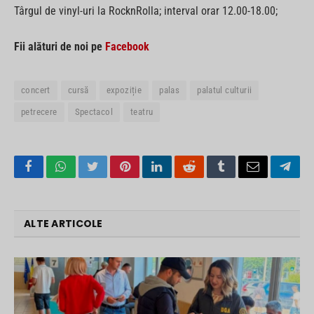
Târgul de vinyl-uri la RocknRolla; interval orar 12.00-18.00;
Fii alături de noi pe
Facebook
concert
cursă
expoziție
palas
palatul culturii
petrecere
Spectacol
teatru
Facebook
WhatsApp
Twitter
Pinterest
LinkedIn
Reddit
Tumblr
Email
Tele
ALTE ARTICOLE