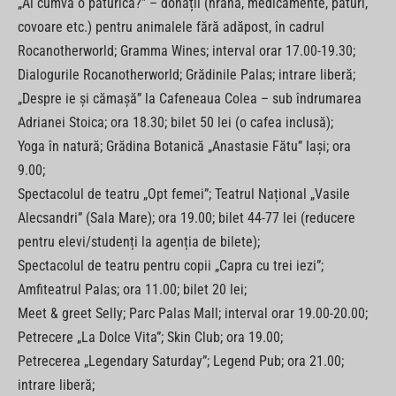
„Ai cumva o păturică?” – donații (hrană, medicamente, pături,
covoare etc.) pentru animalele fără adăpost, în cadrul
Rocanotherworld; Gramma Wines; interval orar 17.00-19.30;
Dialogurile Rocanotherworld; Grădinile Palas; intrare liberă;
„Despre ie și cămașă” la Cafeneaua Colea – sub îndrumarea
Adrianei Stoica; ora 18.30; bilet 50 lei (o cafea inclusă);
Yoga în natură; Grădina Botanică „Anastasie Fătu” Iași; ora
9.00;
Spectacolul de teatru „Opt femei”; Teatrul Național „Vasile
Alecsandri” (Sala Mare); ora 19.00; bilet 44-77 lei (reducere
pentru elevi/studenți la agenția de bilete);
Spectacolul de teatru pentru copii „Capra cu trei iezi”;
Amfiteatrul Palas; ora 11.00; bilet 20 lei;
Meet & greet Selly; Parc Palas Mall; interval orar 19.00-20.00;
Petrecere „La Dolce Vita”; Skin Club; ora 19.00;
Petrecerea „Legendary Saturday”; Legend Pub; ora 21.00;
intrare liberă;