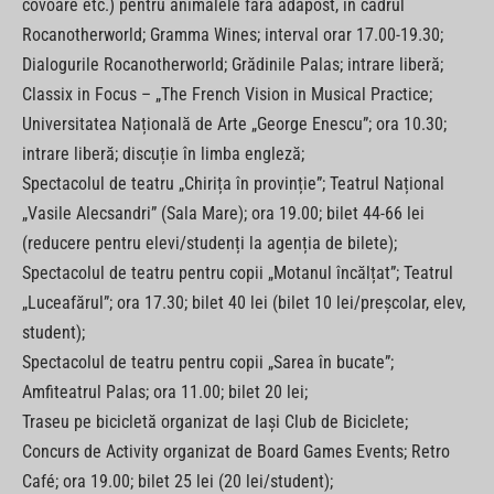
covoare etc.) pentru animalele fără adăpost, în cadrul
Rocanotherworld; Gramma Wines; interval orar 17.00-19.30;
Dialogurile Rocanotherworld; Grădinile Palas; intrare liberă;
Classix in Focus – „The French Vision in Musical Practice;
Universitatea Națională de Arte „George Enescu”; ora 10.30;
intrare liberă; discuție în limba engleză;
Spectacolul de teatru „Chirița în provinție”; Teatrul Național
„Vasile Alecsandri” (Sala Mare); ora 19.00; bilet 44-66 lei
(reducere pentru elevi/studenți la agenția de bilete);
Spectacolul de teatru pentru copii „Motanul încălțat”; Teatrul
„Luceafărul”; ora 17.30; bilet 40 lei (bilet 10 lei/preșcolar, elev,
student);
Spectacolul de teatru pentru copii „Sarea în bucate”;
Amfiteatrul Palas; ora 11.00; bilet 20 lei;
Traseu pe bicicletă organizat de Iași Club de Biciclete;
Concurs de Activity organizat de Board Games Events; Retro
Café; ora 19.00; bilet 25 lei (20 lei/student);