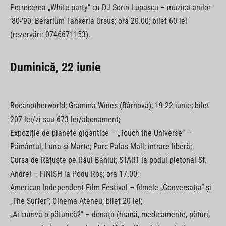
Petrecerea „White party” cu DJ Sorin Lupașcu – muzica anilor
’80-’90; Berarium Tankeria Ursus; ora 20.00; bilet 60 lei
(rezervări: 0746671153).
Duminică, 22 iunie
Rocanotherworld; Gramma Wines (Bârnova); 19-22 iunie; bilet
207 lei/zi sau 673 lei/abonament;
Expoziție de planete gigantice – „Touch the Universe” –
Pământul, Luna și Marte; Parc Palas Mall; intrare liberă;
Cursa de Rățuște pe Râul Bahlui; START la podul pietonal Sf.
Andrei – FINISH la Podu Roș; ora 17.00;
American Independent Film Festival – filmele „Conversația” și
„The Surfer”; Cinema Ateneu; bilet 20 lei;
„Ai cumva o păturică?” – donații (hrană, medicamente, pături,