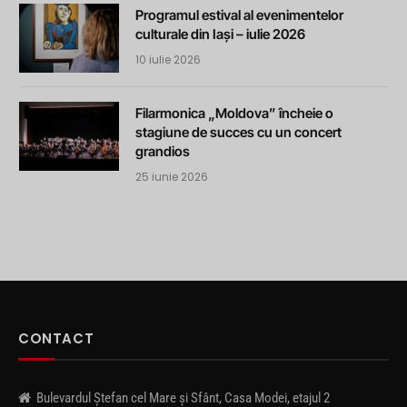
Programul estival al evenimentelor
culturale din Iași – iulie 2026
10 iulie 2026
Filarmonica „Moldova” încheie o
stagiune de succes cu un concert
grandios
25 iunie 2026
CONTACT
Bulevardul Ștefan cel Mare și Sfânt, Casa Modei, etajul 2