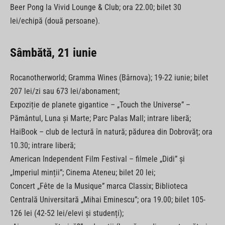
Beer Pong la Vivid Lounge & Club; ora 22.00; bilet 30
lei/echipă (două persoane).
Sâmbătă, 21 iunie
Rocanotherworld; Gramma Wines (Bârnova); 19-22 iunie; bilet
207 lei/zi sau 673 lei/abonament;
Expoziție de planete gigantice – „Touch the Universe” –
Pământul, Luna și Marte; Parc Palas Mall; intrare liberă;
HaiBook – club de lectură în natură; pădurea din Dobrovăț; ora
10.30; intrare liberă;
American Independent Film Festival – filmele „Didi” și
„Imperiul minții”; Cinema Ateneu; bilet 20 lei;
Concert „Fête de la Musique” marca Classix; Biblioteca
Centrală Universitară „Mihai Eminescu”; ora 19.00; bilet 105-
126 lei (42-52 lei/elevi și studenți);