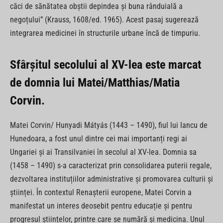
căci de sănătatea obștii depindea și buna rânduială a
negoțului” (Krauss, 1608/ed. 1965). Acest pasaj sugerează
integrarea medicinei în structurile urbane încă de timpuriu.
Sfârșitul secolului al XV-lea este marcat
de domnia lui Matei/Matthias/Matia
Corvin.
Matei Corvin/ Hunyadi Mátyás (1443 – 1490), fiul lui Iancu de
Hunedoara, a fost unul dintre cei mai importanți regi ai
Ungariei și ai Transilvaniei în secolul al XV-lea. Domnia sa
(1458 – 1490) s-a caracterizat prin consolidarea puterii regale,
dezvoltarea instituțiilor administrative și promovarea culturii și
științei. În contextul Renașterii europene, Matei Corvin a
manifestat un interes deosebit pentru educație și pentru
progresul științelor, printre care se numără și medicina. Unul