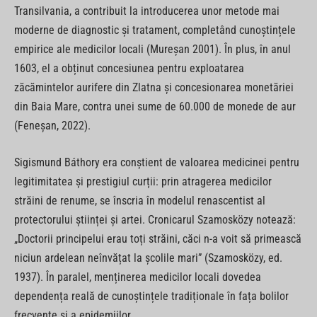
Transilvania, a contribuit la introducerea unor metode mai
moderne de diagnostic și tratament, completând cunoștințele
empirice ale medicilor locali (Mureșan 2001). În plus, în anul
1603, el a obținut concesiunea pentru exploatarea
zăcămintelor aurifere din Zlatna și concesionarea monetăriei
din Baia Mare, contra unei sume de 60.000 de monede de aur
(Feneșan, 2022).
Sigismund Báthory era conștient de valoarea medicinei pentru
legitimitatea și prestigiul curții: prin atragerea medicilor
străini de renume, se înscria în modelul renascentist al
protectorului științei și artei. Cronicarul Szamosközy notează:
„Doctorii principelui erau toți străini, căci n-a voit să primească
niciun ardelean neînvățat la școlile mari” (Szamosközy, ed.
1937). În paralel, menținerea medicilor locali dovedea
dependența reală de cunoștințele tradiționale în fața bolilor
frecvente și a epidemiilor.