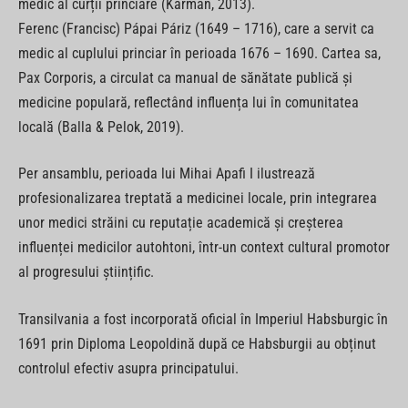
medic al curții princiare (Kármán, 2013).
Ferenc (Francisc) Pápai Páriz (1649 – 1716), care a servit ca
medic al cuplului princiar în perioada 1676 – 1690. Cartea sa,
Pax Corporis, a circulat ca manual de sănătate publică și
medicine populară, reflectând influența lui în comunitatea
locală (Balla & Pelok, 2019).
Per ansamblu, perioada lui Mihai Apafi I ilustrează
profesionalizarea treptată a medicinei locale, prin integrarea
unor medici străini cu reputație academică și creșterea
influenței medicilor autohtoni, într-un context cultural promotor
al progresului științific.
Transilvania a fost incorporată oficial în Imperiul Habsburgic în
1691 prin Diploma Leopoldină după ce Habsburgii au obținut
controlul efectiv asupra principatului.