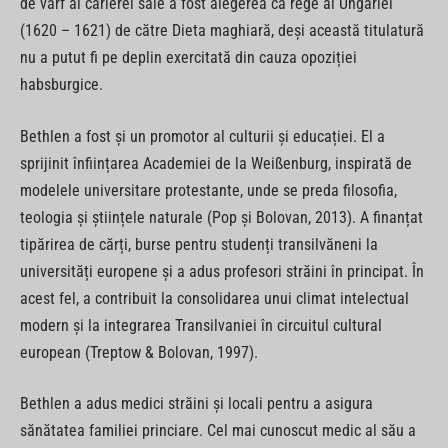
de vârf al carierei sale a fost alegerea ca rege al Ungariei
(1620 – 1621) de către Dieta maghiară, deși această titulatură
nu a putut fi pe deplin exercitată din cauza opoziției
habsburgice.
Bethlen a fost și un promotor al culturii și educației. El a
sprijinit înființarea Academiei de la Weißenburg, inspirată de
modelele universitare protestante, unde se preda filosofia,
teologia și științele naturale (Pop și Bolovan, 2013). A finanțat
tipărirea de cărți, burse pentru studenți transilvăneni la
universități europene și a adus profesori străini în principat. În
acest fel, a contribuit la consolidarea unui climat intelectual
modern și la integrarea Transilvaniei în circuitul cultural
european (Treptow & Bolovan, 1997).
Bethlen a adus medici străini și locali pentru a asigura
sănătatea familiei princiare. Cel mai cunoscut medic al său a