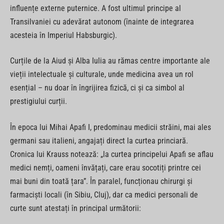
influențe externe puternice. A fost ultimul principe al
Transilvaniei cu adevărat autonom (înainte de integrarea
acesteia în Imperiul Habsburgic).
Curțile de la Aiud și Alba Iulia au rămas centre importante ale
vieții intelectuale și culturale, unde medicina avea un rol
esențial – nu doar în îngrijirea fizică, ci și ca simbol al
prestigiului curții.
În epoca lui Mihai Apafi I, predominau medicii străini, mai ales
germani sau italieni, angajați direct la curtea princiară.
Cronica lui Krauss notează: „la curtea principelui Apafi se aflau
medici nemți, oameni învățați, care erau socotiți printre cei
mai buni din toată țara”. În paralel, funcționau chirurgi și
farmaciști locali (în Sibiu, Cluj), dar ca medici personali de
curte sunt atestați în principal următorii: