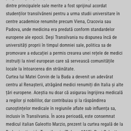
dintre principalele sale merite a fost sprijinul acordat
studenților transilvăneni pentru a urma studii universitare în
centre academice renumite precum Viena, Cracovia sau
Padova, unde medicina era predată conform standardelor
europene ale epocii. Deși Transilvania nu dispunea încă de
universități proprii în timpul domniei sale, politica sa de
promovare a educației a permis crearea unei rețele de medici
instruiți la nivel european care să servească comunitățile
locale la întoarcerea din străinătate.
Curtea lui Matei Corvin de la Buda a devenit un adevărat
centru al Renașterii, atrăgând medici renumiți din Italia și alte
țări europene. Aceștia nu doar că asigurau îngrijirea medicală
a regilor și nobililor, dar contribuiau și la răspândirea
cunoștințelor medicale în regiunile aflate sub influența sa,
inclusiv în Transilvania. În acea perioadă, este consemnat
medicul italian Galeotto Marzio, prezent la curtea regală de la