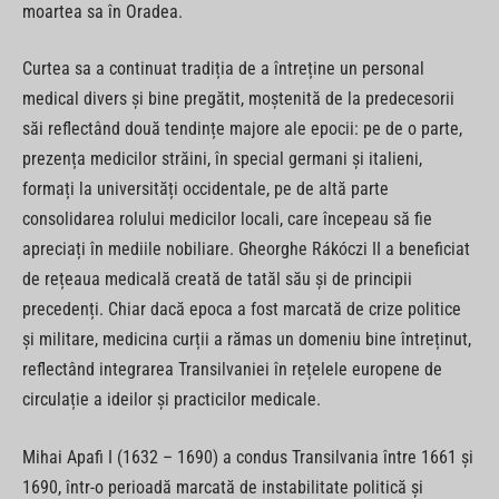
moartea sa în Oradea.
Curtea sa a continuat tradiția de a întreține un personal
medical divers și bine pregătit, moștenită de la predecesorii
săi reflectând două tendințe majore ale epocii: pe de o parte,
prezența medicilor străini, în special germani și italieni,
formați la universități occidentale, pe de altă parte
consolidarea rolului medicilor locali, care începeau să fie
apreciați în mediile nobiliare. Gheorghe Rákóczi II a beneficiat
de rețeaua medicală creată de tatăl său și de principii
precedenți. Chiar dacă epoca a fost marcată de crize politice
și militare, medicina curții a rămas un domeniu bine întreținut,
reflectând integrarea Transilvaniei în rețelele europene de
circulație a ideilor și practicilor medicale.
Mihai Apafi I (1632 – 1690) a condus Transilvania între 1661 și
1690, într-o perioadă marcată de instabilitate politică și