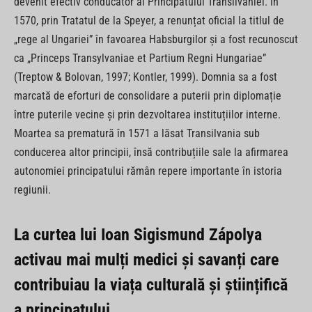
devenit efectiv conducător al Principatului Transilvaniei. În
1570, prin Tratatul de la Speyer, a renunțat oficial la titlul de
„rege al Ungariei” în favoarea Habsburgilor și a fost recunoscut
ca „Princeps Transylvaniae et Partium Regni Hungariae”
(Treptow & Bolovan, 1997; Kontler, 1999). Domnia sa a fost
marcată de eforturi de consolidare a puterii prin diplomație
între puterile vecine și prin dezvoltarea instituțiilor interne.
Moartea sa prematură în 1571 a lăsat Transilvania sub
conducerea altor principii, însă contribuțiile sale la afirmarea
autonomiei principatului rămân repere importante în istoria
regiunii.
La curtea lui Ioan Sigismund Zápolya
activau mai mulți medici și savanți care
contribuiau la viața culturală și științifică
a principatului.