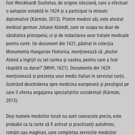
fost Weickhardt Scultetus, de origine sileziană, care a efectuat
o autopsie notabilă în 1624 și a participat la misiuni
diplomatice (Kármán, 2013). Printre medicii săi, este atestat
medicul german Johann Alstedt, care se ocupa nu doar de
sănătatea principelui, ci și de redactarea unor tratate medicale
pentru curte. Un document din 1621, păstrat în colecția
Monumenta Hungariae Historica, menționează că „doctor
Alsted a îngrijit cu zel curtea și oastea, pentru care a fost
răsplătit cu daruri” (MHH, 1621). Documente din 1629
menționează și prezența unui medic italian în serviciul curții,
ilustrând deschiderea spre medicina europeană și prestigiul pe
care îl oferea angajarea specialiștilor occidentali (Kármán,
2013).
Deși numele medicilor locali nu sunt cunoscute precis, este
probabil ca la curte să fi activat și practicanți autohtoni,
români sau maghiari, care completau serviciile medicilor