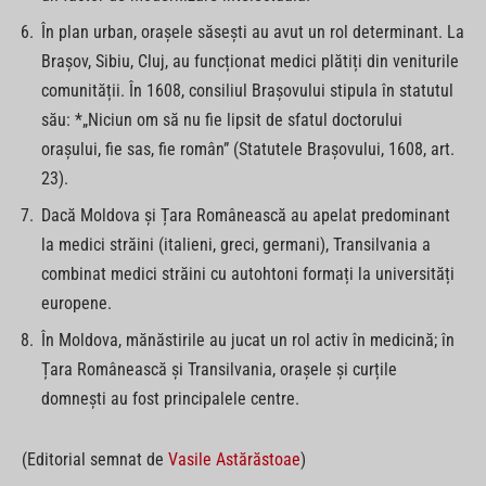
În plan urban, orașele săsești au avut un rol determinant. La
Brașov, Sibiu, Cluj, au funcționat medici plătiți din veniturile
comunității. În 1608, consiliul Brașovului stipula în statutul
său: *„Niciun om să nu fie lipsit de sfatul doctorului
orașului, fie sas, fie român” (Statutele Brașovului, 1608, art.
23).
Dacă Moldova și Țara Românească au apelat predominant
la medici străini (italieni, greci, germani), Transilvania a
combinat medici străini cu autohtoni formați la universități
europene.
În Moldova, mănăstirile au jucat un rol activ în medicină; în
Țara Românească și Transilvania, orașele și curțile
domnești au fost principalele centre.
(Editorial semnat de
Vasile Astărăstoae
)