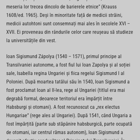
meseria lor trecea dincolo de barierele etnice” (Krauss
1608/ed. 1965). Deși în minoritate față de medicii străini,
medicii autohtoni sunt consemnați mai ales în secolele XVI –
XVII. Ei proveneau din rândurile celor care reușeau să studieze
la universitățile din vest.
Ioan Sigismund Zápolya (1540 – 1571), primul principe al
Transilvaniei autonome, a fost fiul lui Ioan Zapolya și al soției
sale, Isabella regina Ungariei și fiica regelui Sigismund I al
Poloniei. După moartea tatălui său în 1540, Ioan Sigismund a
fost proclamat Ioan al II-lea, rege al Ungariei (titlul era mai
degrabă formal, deoarece teritoriul era împărțit între
Habsburgi și otomani). A fost recunoscut ca „rex electus
Hungariae” (rege ales al Ungariei). După 1541, când Ungaria a
fost împărțită (parte sub stăpânire habsburgică, parte ocupată
de otomani, iar centrul rămas autonom), Ioan Sigismund a