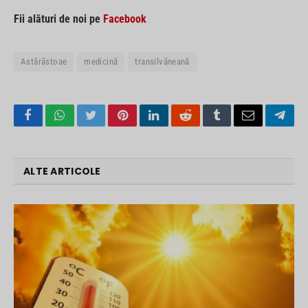
Fii alături de noi pe
Facebook
Astărăstoae
medicină
transilvăneană
Facebook
WhatsApp
Twitter
Pinterest
LinkedIn
Reddit
Tumblr
Email
Tele
ALTE ARTICOLE