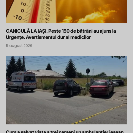
CANICULĂ LA IAȘI. Peste 150 de bătrâni au ajuns la
Urgențe. Avertismentul dur al medicilor
5 august 2026
Cum a salvat viața a trei oameni un ambulanțier ieșean