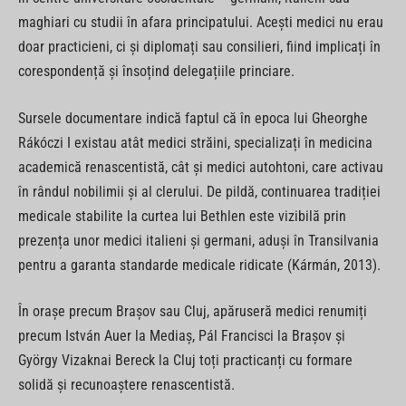
maghiari cu studii în afara principatului. Acești medici nu erau
doar practicieni, ci și diplomați sau consilieri, fiind implicați în
corespondență și însoțind delegațiile princiare.
Sursele documentare indică faptul că în epoca lui Gheorghe
Rákóczi I existau atât medici străini, specializați în medicina
academică renascentistă, cât și medici autohtoni, care activau
în rândul nobilimii și al clerului. De pildă, continuarea tradiției
medicale stabilite la curtea lui Bethlen este vizibilă prin
prezența unor medici italieni și germani, aduși în Transilvania
pentru a garanta standarde medicale ridicate (Kármán, 2013).
În orașe precum Brașov sau Cluj, apăruseră medici renumiți
precum István Auer la Mediaș, Pál Francisci la Brașov și
György Vizaknai Bereck la Cluj toți practicanți cu formare
solidă și recunoaștere renascentistă.