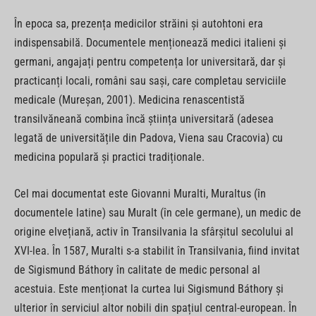
În epoca sa, prezența medicilor străini și autohtoni era
indispensabilă. Documentele menționează medici italieni și
germani, angajați pentru competența lor universitară, dar și
practicanți locali, români sau sași, care completau serviciile
medicale (Mureșan, 2001). Medicina renascentistă
transilvăneană combina încă știința universitară (adesea
legată de universitățile din Padova, Viena sau Cracovia) cu
medicina populară și practici tradiționale.
Cel mai documentat este Giovanni Muralti, Muraltus (în
documentele latine) sau Muralt (în cele germane), un medic de
origine elvețiană, activ în Transilvania la sfârșitul secolului al
XVI-lea. În 1587, Muralti s-a stabilit în Transilvania, fiind invitat
de Sigismund Báthory în calitate de medic personal al
acestuia. Este menționat la curtea lui Sigismund Báthory și
ulterior în serviciul altor nobili din spațiul central-european. În