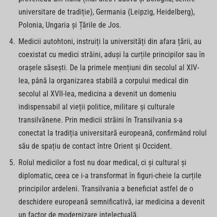
universitare de tradiție), Germania (Leipzig, Heidelberg),
Polonia, Ungaria și Țările de Jos.
Medicii autohtoni, instruiți la universități din afara țării, au
coexistat cu medici străini, aduși la curțile principilor sau în
orașele săsești. De la primele mențiuni din secolul al XIV-
lea, până la organizarea stabilă a corpului medical din
secolul al XVII-lea, medicina a devenit un domeniu
indispensabil al vieții politice, militare și culturale
transilvănene. Prin medicii străini în Transilvania s-a
conectat la tradiția universitară europeană, confirmând rolul
său de spațiu de contact între Orient și Occident.
Rolul medicilor a fost nu doar medical, ci și cultural și
diplomatic, ceea ce i-a transformat în figuri-cheie la curțile
principilor ardeleni. Transilvania a beneficiat astfel de o
deschidere europeană semnificativă, iar medicina a devenit
un factor de modernizare intelectuală.