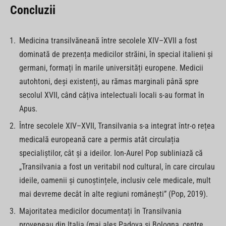
Concluzii
Medicina transilvăneană între secolele XIV–XVII a fost
dominată de prezența medicilor străini, în special italieni și
germani, formați în marile universități europene. Medicii
autohtoni, deși existenți, au rămas marginali până spre
secolul XVII, când câțiva intelectuali locali s-au format în
Apus.
Între secolele XIV–XVII, Transilvania s-a integrat într-o rețea
medicală europeană care a permis atât circulația
specialiștilor, cât și a ideilor. Ion-Aurel Pop subliniază că
„Transilvania a fost un veritabil nod cultural, în care circulau
ideile, oamenii și cunoștințele, inclusiv cele medicale, mult
mai devreme decât în alte regiuni românești” (Pop, 2019).
Majoritatea medicilor documentați în Transilvania
proveneau din Italia (mai ales Padova și Bologna, centre