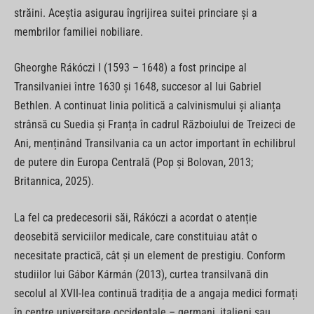
străini. Aceștia asigurau îngrijirea suitei princiare și a
membrilor familiei nobiliare.
Gheorghe Rákóczi I (1593 – 1648) a fost principe al
Transilvaniei între 1630 și 1648, succesor al lui Gabriel
Bethlen. A continuat linia politică a calvinismului și alianța
strânsă cu Suedia și Franța în cadrul Războiului de Treizeci de
Ani, menținând Transilvania ca un actor important în echilibrul
de putere din Europa Centrală (Pop și Bolovan, 2013;
Britannica, 2025).
La fel ca predecesorii săi, Rákóczi a acordat o atenție
deosebită serviciilor medicale, care constituiau atât o
necesitate practică, cât și un element de prestigiu. Conform
studiilor lui Gábor Kármán (2013), curtea transilvană din
secolul al XVII-lea continuă tradiția de a angaja medici formați
în centre universitare occidentale – germani, italieni sau