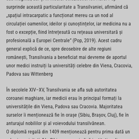
surprinde această particularitate a Transilvaniei, afirmând că
„spațiul intracarpatic a funcționat mereu ca un nod al
circulației oamenilor, ideilor și cunoștințelor, iar medicina nu a
fost o excepție, fiind întrețesută cu rețeaua universitară și
profesională a Europei Centrale” (Pop, 2019). Acest cadru
general explică de ce, spre deosebire de alte regiuni
românești, Transilvania a beneficiat mai devreme de aportul
unor medici instruiți la universități celebre din Viena, Cracovia,
Padova sau Wittenberg
În secolele XIV–XV, Transilvania se afla sub autoritatea
coroanei maghiare, iar medicii erau în principal formați la
universitățile din Viena, Padova sau Cracovia. Majoritatea
surselor îi menționează fie în orașe (Sibiu, Brașov, Cluj), fie în
anturajul nobililor și al voievodului transilvănean.
O diplomă regală din 1409 menționează pentru prima dată un