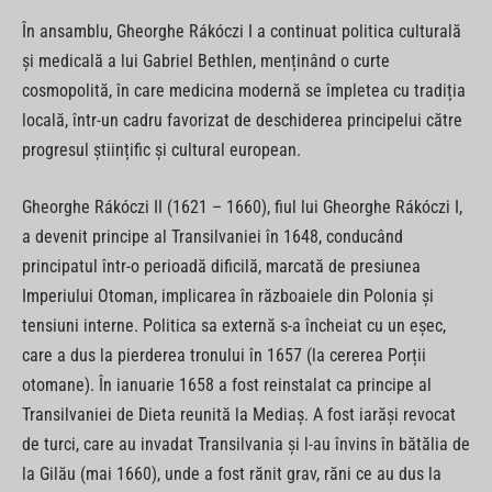
În ansamblu, Gheorghe Rákóczi I a continuat politica culturală
și medicală a lui Gabriel Bethlen, menținând o curte
cosmopolită, în care medicina modernă se împletea cu tradiția
locală, într-un cadru favorizat de deschiderea principelui către
progresul științific și cultural european.
Gheorghe Rákóczi II (1621 – 1660), fiul lui Gheorghe Rákóczi I,
a devenit principe al Transilvaniei în 1648, conducând
principatul într-o perioadă dificilă, marcată de presiunea
Imperiului Otoman, implicarea în războaiele din Polonia și
tensiuni interne. Politica sa externă s-a încheiat cu un eșec,
care a dus la pierderea tronului în 1657 (la cererea Porții
otomane). În ianuarie 1658 a fost reinstalat ca principe al
Transilvaniei de Dieta reunită la Mediaș. A fost iarăși revocat
de turci, care au invadat Transilvania și l-au învins în bătălia de
la Gilău (mai 1660), unde a fost rănit grav, răni ce au dus la