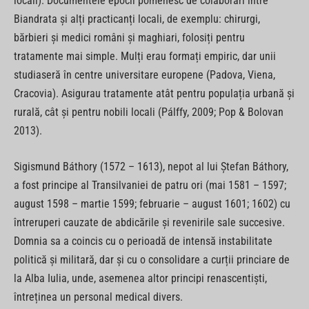
locali). Documentele epocii pomenesc de colaborări între
Biandrata și alți practicanți locali, de exemplu: chirurgi,
bărbieri și medici români și maghiari, folosiți pentru
tratamente mai simple. Mulți erau formați empiric, dar unii
studiaseră în centre universitare europene (Padova, Viena,
Cracovia). Asigurau tratamente atât pentru populația urbană și
rurală, cât și pentru nobili locali (Pálffy, 2009; Pop & Bolovan
2013).
Sigismund Báthory (1572 – 1613), nepot al lui Ștefan Báthory,
a fost principe al Transilvaniei de patru ori (mai 1581 – 1597;
august 1598 – martie 1599; februarie – august 1601; 1602) cu
întreruperi cauzate de abdicările și revenirile sale succesive.
Domnia sa a coincis cu o perioadă de intensă instabilitate
politică și militară, dar și cu o consolidare a curții princiare de
la Alba Iulia, unde, asemenea altor principi renascentiști,
întreținea un personal medical divers.