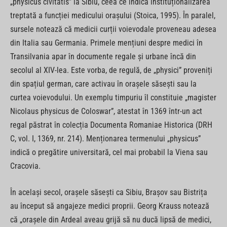
„physicus civitatis” la Sibiu, ceea ce indică instituționalizarea
treptată a funcției medicului orașului (Stoica, 1995). În paralel,
sursele notează că medicii curții voievodale proveneau adesea
din Italia sau Germania. Primele mențiuni despre medici în
Transilvania apar în documente regale și urbane încă din
secolul al XIV-lea. Este vorba, de regulă, de „physici” proveniți
din spațiul german, care activau în orașele săsești sau la
curtea voievodului. Un exemplu timpuriu îl constituie „magister
Nicolaus physicus de Coloswar”, atestat în 1369 într-un act
regal păstrat în colecția Documenta Romaniae Historica (DRH
C, vol. I, 1369, nr. 214). Menționarea termenului „physicus”
indică o pregătire universitară, cel mai probabil la Viena sau
Cracovia.
În același secol, orașele săsești ca Sibiu, Brașov sau Bistrița
au început să angajeze medici proprii. Georg Krauss notează
că „orașele din Ardeal aveau grijă să nu ducă lipsă de medici,