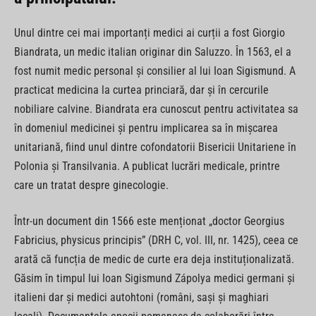
Unul dintre cei mai importanți medici ai curții a fost Giorgio
Biandrata, un medic italian originar din Saluzzo. În 1563, el a
fost numit medic personal și consilier al lui Ioan Sigismund. A
practicat medicina la curtea princiară, dar și în cercurile
nobiliare calvine. Biandrata era cunoscut pentru activitatea sa
în domeniul medicinei și pentru implicarea sa în mișcarea
unitariană, fiind unul dintre cofondatorii Bisericii Unitariene în
Polonia și Transilvania. A publicat lucrări medicale, printre
care un tratat despre ginecologie.
Într-un document din 1566 este menționat „doctor Georgius
Fabricius, physicus principis” (DRH C, vol. III, nr. 1425), ceea ce
arată că funcția de medic de curte era deja instituționalizată.
Găsim în timpul lui Ioan Sigismund Zápolya medici germani și
italieni dar și medici autohtoni (români, sași și maghiari