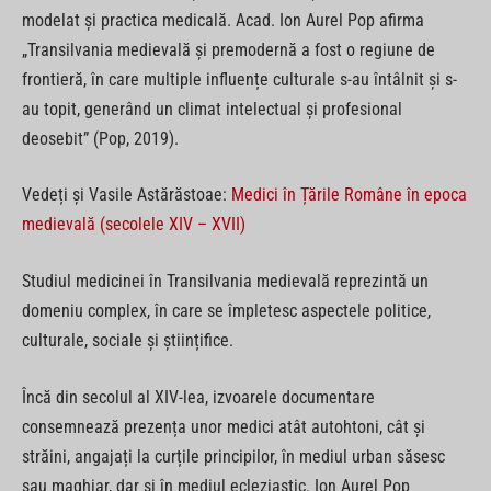
modelat și practica medicală. Acad. Ion Aurel Pop afirma
„Transilvania medievală și premodernă a fost o regiune de
frontieră, în care multiple influențe culturale s-au întâlnit și s-
au topit, generând un climat intelectual și profesional
deosebit” (Pop, 2019).
Vedeți și Vasile Astărăstoae:
Medici în Țările Române în epoca
medievală (secolele XIV – XVII)
Studiul medicinei în Transilvania medievală reprezintă un
domeniu complex, în care se împletesc aspectele politice,
culturale, sociale și științifice.
Încă din secolul al XIV-lea, izvoarele documentare
consemnează prezența unor medici atât autohtoni, cât și
străini, angajați la curțile principilor, în mediul urban săsesc
sau maghiar, dar și în mediul ecleziastic. Ion Aurel Pop