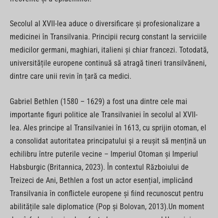
Secolul al XVII-lea aduce o diversificare și profesionalizare a
medicinei în Transilvania. Principii recurg constant la serviciile
medicilor germani, maghiari, italieni și chiar francezi. Totodată,
universitățile europene continuă să atragă tineri transilvăneni,
dintre care unii revin în țară ca medici.
Gabriel Bethlen (1580 – 1629) a fost una dintre cele mai
importante figuri politice ale Transilvaniei în secolul al XVII-
lea. Ales principe al Transilvaniei în 1613, cu sprijin otoman, el
a consolidat autoritatea principatului și a reușit să mențină un
echilibru între puterile vecine – Imperiul Otoman și Imperiul
Habsburgic (Britannica, 2023). În contextul Războiului de
Treizeci de Ani, Bethlen a fost un actor esențial, implicând
Transilvania în conflictele europene și fiind recunoscut pentru
abilitățile sale diplomatice (Pop și Bolovan, 2013).Un moment