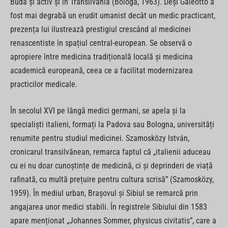
Buda și activ și în Transilvania (Bologa, 1963). Deși Galeotto a
fost mai degrabă un erudit umanist decât un medic practicant,
prezența lui ilustrează prestigiul crescând al medicinei
renascentiste în spațiul central-european. Se observă o
apropiere între medicina tradițională locală și medicina
academică europeană, ceea ce a facilitat modernizarea
practicilor medicale.
În secolul XVI pe lângă medici germani, se apela și la
specialiști italieni, formați la Padova sau Bologna, universități
renumite pentru studiul medicinei. Szamosközy István,
cronicarul transilvănean, remarca faptul că „italienii aduceau
cu ei nu doar cunoștințe de medicină, ci și deprinderi de viață
rafinată, cu multă prețuire pentru cultura scrisă” (Szamosközy,
1959). În mediul urban, Brașovul și Sibiul se remarcă prin
angajarea unor medici stabili. În registrele Sibiului din 1583
apare menționat „Johannes Sommer, physicus civitatis”, care a