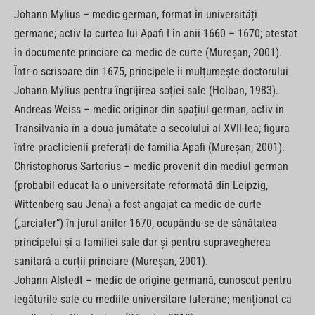
Johann Mylius – medic german, format în universități
germane; activ la curtea lui Apafi I în anii 1660 – 1670; atestat
în documente princiare ca medic de curte (Mureșan, 2001).
Într-o scrisoare din 1675, principele îi mulțumește doctorului
Johann Mylius pentru îngrijirea soției sale (Holban, 1983).
Andreas Weiss – medic originar din spațiul german, activ în
Transilvania în a doua jumătate a secolului al XVII-lea; figura
între practicienii preferați de familia Apafi (Mureșan, 2001).
Christophorus Sartorius – medic provenit din mediul german
(probabil educat la o universitate reformată din Leipzig,
Wittenberg sau Jena) a fost angajat ca medic de curte
(„arciater”) în jurul anilor 1670, ocupându-se de sănătatea
principelui și a familiei sale dar și pentru supravegherea
sanitară a curții princiare (Mureșan, 2001).
Johann Alstedt – medic de origine germană, cunoscut pentru
legăturile sale cu mediile universitare luterane; menționat ca