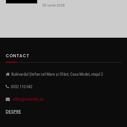
25 iunie 2026
CONTACT
Bulevardul Ștefan cel Mare și Sfânt, Casa Modei, etajul 2
0332 110 042
office@iasitvlife.ro
DESPRE