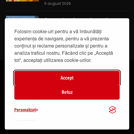
5 august 2026
Cum a salvat viața a trei oameni un
ambulanțier ieșean care trecea
Folosim cookie-uri pentru a vă îmbunătăți
întâmplător prin localitatea Breazu
experiența de navigare, pentru a vă prezenta
5 august 2026
conținut și reclame personalizate și pentru a
analiza traficul nostru. Făcând clic pe „Acceptă
tot”, acceptați utilizarea cookie-urilor.
Accept
Facebook
Instagram
YouTube
Refuz
© 2019 - IasiTV Life. Toate drepturile rezervate.
Personalizați
Creat de