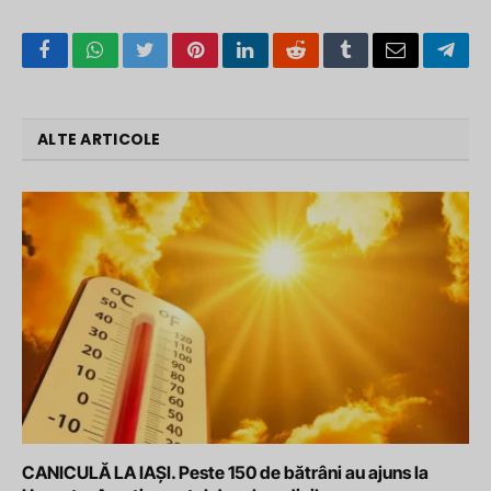
Facebook
WhatsApp
Twitter
Pinterest
LinkedIn
Reddit
Tumblr
Email
Tele
ALTE ARTICOLE
CANICULĂ LA IAȘI. Peste 150 de bătrâni au ajuns la