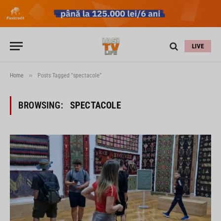
LIVE
»
Home
Posts Tagged "spectacole"
BROWSING:
SPECTACOLE