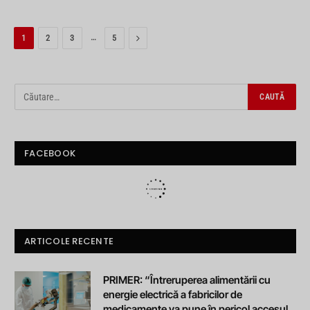
…
Next
1
2
3
5
FACEBOOK
ARTICOLE RECENTE
PRIMER: “Întreruperea alimentării cu
energie electrică a fabricilor de
medicamente va pune în pericol accesul