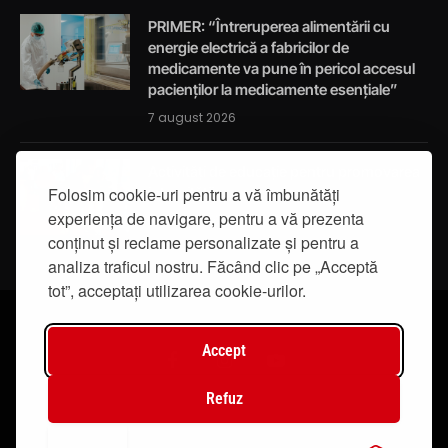
PRIMER: “Întreruperea alimentării cu
energie electrică a fabricilor de
medicamente va pune în pericol accesul
pacienților la medicamente esențiale”
7 august 2026
Activități de educație pentru promovarea
Folosim cookie-uri pentru a vă îmbunătăți
integrității
experiența de navigare, pentru a vă prezenta
7 august 2026
conținut și reclame personalizate și pentru a
analiza traficul nostru. Făcând clic pe „Acceptă
tot”, acceptați utilizarea cookie-urilor.
Accept
Facebook
Instagram
YouTube
Refuz
© 2019 - IasiTV Life. Toate drepturile rezervate.