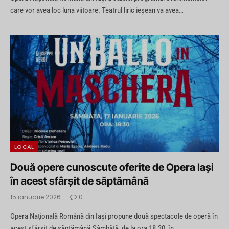
care vor avea loc luna viitoare. Teatrul liric ieșean va avea…
LOCAL
Două opere cunoscute oferite de Opera Iași
în acest sfârșit de săptămână
15 ianuarie 2026
0
Opera Națională Română din Iași propune două spectacole de operă în
acest sfârșit de săptămână.Sâmbătă, de la ora 18.30, în…