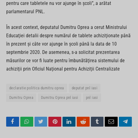
pentru care tabletele nu vor ajunge în școli”, a arătat
parlamentarul PNL.
În acest context, deputatul Dumitru Oprea a cerut Ministrului
Educaţiei detalii despre numărul de tablete achiziţionate până
în prezent şi câte vor ajunge în şcoli până la data de 10
septembrie 2020. De asemenea, s-a solicitat prezentarea
măsurilor ce vor fi luate pentru îmbunătăţirea sistemului de
achiziţii prin Oficiul Naţional pentru Achiziţii Centralizate
declaratie politica dumitru oprea
deputat pnl iasi
Dumitru Oprea
Dumitru Oprea pnl iasi
pnl iasi
Facebook
WhatsApp
Twitter
Pinterest
LinkedIn
Reddit
Tumblr
Email
Tele