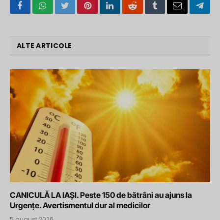
Facebook
WhatsApp
Twitter
Pinterest
LinkedIn
Reddit
Tumblr
Email
Tele
ALTE ARTICOLE
CANICULĂ LA IAȘI. Peste 150 de bătrâni au ajuns la
Urgențe. Avertismentul dur al medicilor
5 august 2026