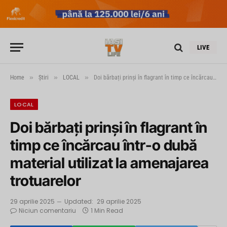
LIVE
»
»
»
Home
Știri
LOCAL
Doi bărbați prinși în flagrant în timp ce încărcau într-o dubă material utilizat la amenajarea trotuarelor
LOCAL
Doi bărbați prinși în flagrant în
timp ce încărcau într-o dubă
material utilizat la amenajarea
trotuarelor
29 aprilie 2025
Updated:
29 aprilie 2025
Niciun comentariu
1 Min Read