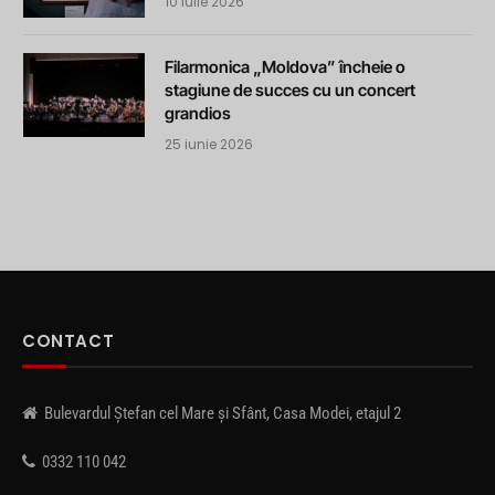
10 iulie 2026
Filarmonica „Moldova” încheie o
stagiune de succes cu un concert
grandios
25 iunie 2026
CONTACT
Bulevardul Ștefan cel Mare și Sfânt, Casa Modei, etajul 2
0332 110 042