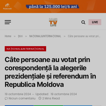
LIVE
»
»
»
Home
Știri
NAȚIONAL&INTERNAȚIONAL
Câte persoane au votat prin corespondenţă la alegerile prezidențiale și referendum în Republica Moldova
NAȚIONAL&INTERNAȚIONAL
Câte persoane au votat prin
corespondenţă la alegerile
prezidențiale și referendum în
Republica Moldova
19 octombrie 2024
Updated:
19 octombrie 2024
Niciun comentariu
2 Mins Read