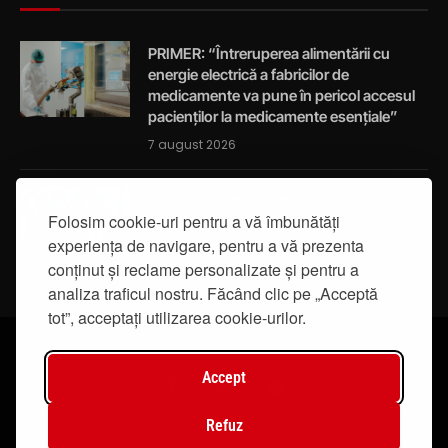
PRIMER: “Întreruperea alimentării cu
energie electrică a fabricilor de
medicamente va pune în pericol accesul
pacienților la medicamente esențiale”
7 august 2026
Activități de educație pentru promovarea
integrității
Folosim cookie-uri pentru a vă îmbunătăți
experiența de navigare, pentru a vă prezenta
7 august 2026
conținut și reclame personalizate și pentru a
analiza traficul nostru. Făcând clic pe „Acceptă
tot”, acceptați utilizarea cookie-urilor.
Accept
Facebook
Instagram
YouTube
Refuz