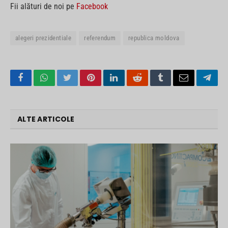
Fii alături de noi pe
Facebook
alegeri prezidentiale
referendum
republica moldova
Facebook
WhatsApp
Twitter
Pinterest
LinkedIn
Reddit
Tumblr
Email
Tele
ALTE ARTICOLE