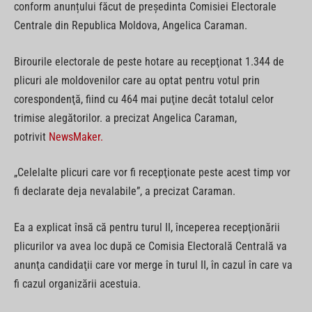
conform anunțului făcut de președinta Comisiei Electorale
Centrale din Republica Moldova, Angelica Caraman.
Birourile electorale de peste hotare au recepţionat 1.344 de
plicuri ale moldovenilor care au optat pentru votul prin
corespondenţă, fiind cu 464 mai puţine decât totalul celor
trimise alegătorilor. a precizat Angelica Caraman,
potrivit
NewsMaker.
„Celelalte plicuri care vor fi recepţionate peste acest timp vor
fi declarate deja nevalabile”, a precizat Caraman.
Ea a explicat însă că pentru turul II, începerea recepţionării
plicurilor va avea loc după ce Comisia Electorală Centrală va
anunţa candidaţii care vor merge în turul II, în cazul în care va
fi cazul organizării acestuia.