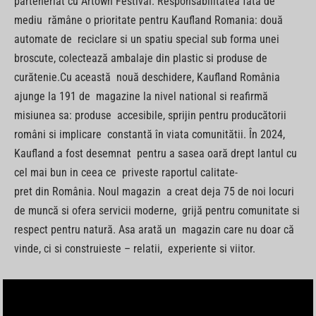
parteneriat cu Artown Festival. Responsabilitatea fată de
mediu rămâne o prioritate pentru Kaufland Romania: două
automate de reciclare si un spatiu special sub forma unei
broscute, colectează ambalaje din plastic si produse de
curătenie.Cu această nouă deschidere, Kaufland România
ajunge la 191 de magazine la nivel national si reafirmă
misiunea sa: produse accesibile, sprijin pentru producătorii
români si implicare constantă în viata comunitătii. În 2024,
Kaufland a fost desemnat pentru a sasea oară drept lantul cu
cel mai bun in ceea ce priveste raportul calitate-
pret din România. Noul magazin a creat deja 75 de noi locuri
de muncă si ofera servicii moderne, grijă pentru comunitate si
respect pentru natură. Asa arată un magazin care nu doar că
vinde, ci si construieste – relatii, experiente si viitor.