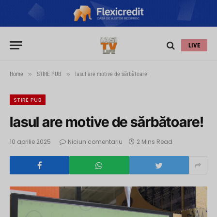
LIVE
»
»
Home
STIRE PUB
Iasul are motive de sărbătoare!
STIRE PUB
Iasul are motive de sărbătoare!
10 aprilie 2025
Niciun comentariu
2 Mins Read