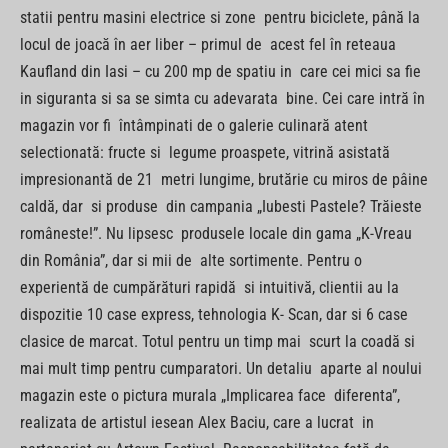
statii pentru masini electrice si zone pentru biciclete, până la
locul de joacă în aer liber – primul de acest fel în reteaua
Kaufland din Iasi – cu 200 mp de spatiu in care cei mici sa fie
in siguranta si sa se simta cu adevarata bine. Cei care intră în
magazin vor fi întâmpinati de o galerie culinară atent
selectionată: fructe si legume proaspete, vitrină asistată
impresionantă de 21 metri lungime, brutărie cu miros de pâine
caldă, dar si produse din campania „Iubesti Pastele? Trăieste
româneste!”. Nu lipsesc produsele locale din gama „K-Vreau
din România”, dar si mii de alte sortimente. Pentru o
experientă de cumpărături rapidă si intuitivă, clientii au la
dispozitie 10 case express, tehnologia K- Scan, dar si 6 case
clasice de marcat. Totul pentru un timp mai scurt la coadă si
mai mult timp pentru cumparatori. Un detaliu aparte al noului
magazin este o pictura murala „Implicarea face diferenta”,
realizata de artistul iesean Alex Baciu, care a lucrat in