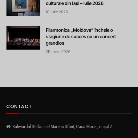
culturale din Iași – iulie 2026
10 iulie 2026
Filarmonica „Moldova” încheie o
stagiune de succes cu un concert
grandios
25 iunie 2026
CONTACT
Bulevardul Ștefan cel Mare și Sfânt, Casa Modei, etajul 2