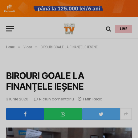
LIVE
»
»
Home
Video
BIROURI GOALE LA FINANŢELE IEŞENE
BIROURI GOALE LA
FINANŢELE IEŞENE
3 iunie 2026
Niciun comentariu
1 Min Read