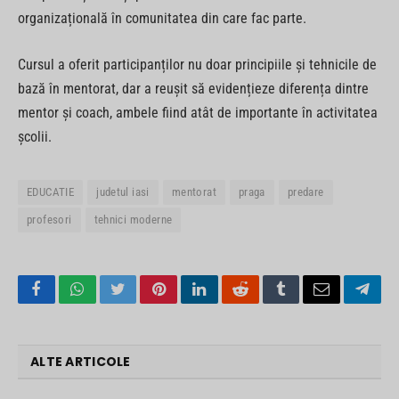
organizațională în comunitatea din care fac parte.
Cursul a oferit participanților nu doar principiile și tehnicile de
bază în mentorat, dar a reușit să evidențieze diferența dintre
mentor și coach, ambele fiind atât de importante în activitatea
școlii.
EDUCATIE
judetul iasi
mentorat
praga
predare
profesori
tehnici moderne
Facebook
WhatsApp
Twitter
Pinterest
LinkedIn
Reddit
Tumblr
Email
Tele
ALTE ARTICOLE