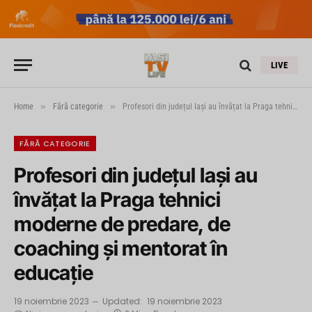
LIVE
»
»
Home
Fără categorie
Profesori din județul Iași au învățat la Praga tehnici moderne de predare, de coaching și mentorat în educație
FĂRĂ CATEGORIE
Profesori din județul Iași au
învățat la Praga tehnici
moderne de predare, de
coaching și mentorat în
educație
19 noiembrie 2023
Updated:
19 noiembrie 2023