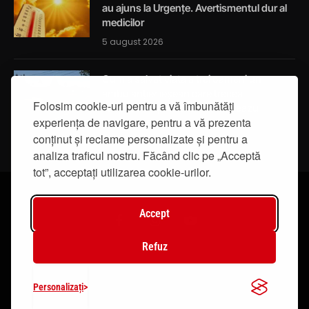
au ajuns la Urgențe. Avertismentul dur al
medicilor
5 august 2026
Cum a salvat viața a trei oameni un
ambulanțier ieșean care trecea
Folosim cookie-uri pentru a vă îmbunătăți
întâmplător prin localitatea Breazu
experiența de navigare, pentru a vă prezenta
5 august 2026
conținut și reclame personalizate și pentru a
analiza traficul nostru. Făcând clic pe „Acceptă
tot”, acceptați utilizarea cookie-urilor.
Accept
Facebook
Instagram
YouTube
Refuz
© 2019 - IasiTV Life. Toate drepturile rezervate.
Personalizați
Creat de