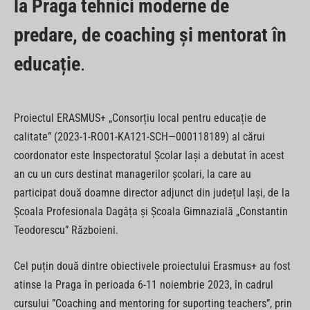
la Praga tehnici moderne de
predare, de coaching și mentorat în
educație
.
Proiectul ERASMUS+ „Consorțiu local pentru educație de
calitate” (2023-1-RO01-KA121-SCH—000118189) al cărui
coordonator este Inspectoratul Şcolar Iași a debutat în acest
an cu un curs destinat managerilor școlari, la care au
participat două doamne director adjunct din județul Iași, de la
Școala Profesionala Dagâța și Școala Gimnazială „Constantin
Teodorescu” Războieni.
Cel puțin două dintre obiectivele proiectului Erasmus+ au fost
atinse la Praga în perioada 6-11 noiembrie 2023, în cadrul
cursului ”Coaching and mentoring for suporting teachers”, prin