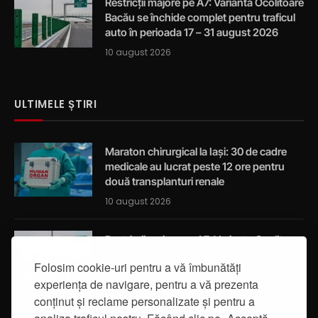
Restricții majore pe A7: Varianta Ocolitoare
Bacău se închide complet pentru traficul
auto în perioada 17 – 31 august 2026
10 august 2026
ULTIMELE ȘTIRI
Maraton chirurgical la Iași: 30 de cadre
medicale au lucrat peste 12 ore pentru
două transplanturi renale
10 august 2026
Restricții majore pe A7: Varianta Ocolitoare
Bacău se închide complet pentru traficul
Folosim cookie-uri pentru a vă îmbunătăți
auto în perioada 17 – 31 august 2026
experiența de navigare, pentru a vă prezenta
10 august 2026
conținut și reclame personalizate și pentru a