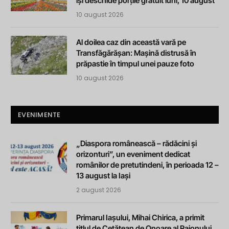
își deschide porțile gratuit luni, 10 august
10 august 2026
Al doilea caz din această vară pe
Transfăgărășan: Mașină distrusă în
prăpastie în timpul unei pauze foto
10 august 2026
EVENIMENTE
„Diaspora românească – rădăcini și
orizonturi”, un eveniment dedicat
românilor de pretutindeni, în perioada 12 –
13 august la Iași
2 august 2026
Primarul Iașului, Mihai Chirica, a primit
titlul de Cetățean de Onoare al Raionului