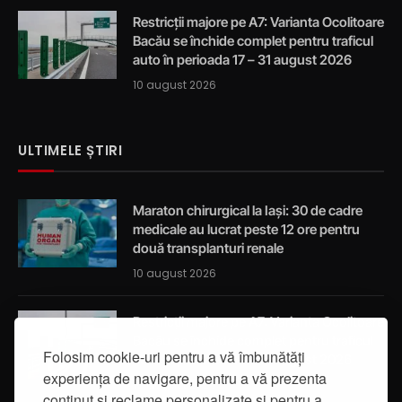
Restricții majore pe A7: Varianta Ocolitoare
Bacău se închide complet pentru traficul
auto în perioada 17 – 31 august 2026
10 august 2026
ULTIMELE ȘTIRI
Maraton chirurgical la Iași: 30 de cadre
medicale au lucrat peste 12 ore pentru
două transplanturi renale
10 august 2026
Restricții majore pe A7: Varianta Ocolitoare
Bacău se închide complet pentru traficul
Folosim cookie-uri pentru a vă îmbunătăți
auto în perioada 17 – 31 august 2026
experiența de navigare, pentru a vă prezenta
10 august 2026
conținut și reclame personalizate și pentru a