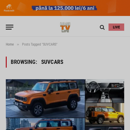
LIVE
»
Home
Posts Tagged "SUVCARS"
BROWSING:
SUVCARS