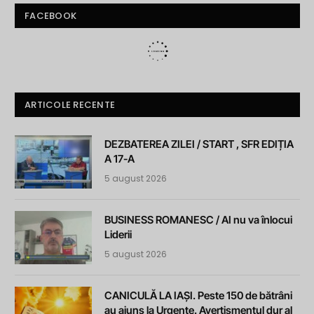
FACEBOOK
ARTICOLE RECENTE
DEZBATEREA ZILEI / START , SFR EDIȚIA
A 17-A
5 august 2026
BUSINESS ROMANESC / AI nu va înlocui
Liderii
5 august 2026
CANICULĂ LA IAȘI. Peste 150 de bătrâni
au ajuns la Urgențe. Avertismentul dur al