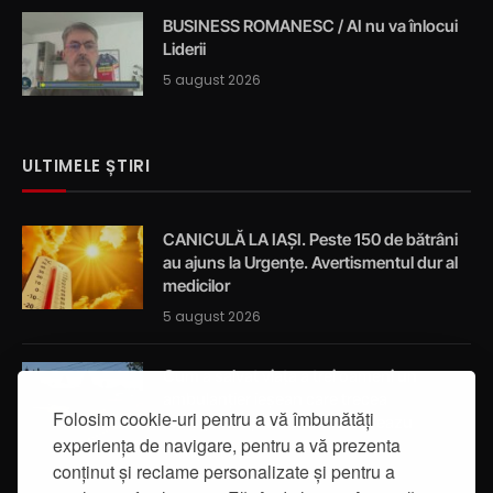
BUSINESS ROMANESC / AI nu va înlocui
Liderii
5 august 2026
ULTIMELE ȘTIRI
CANICULĂ LA IAȘI. Peste 150 de bătrâni
au ajuns la Urgențe. Avertismentul dur al
medicilor
5 august 2026
Cum a salvat viața a trei oameni un
ambulanțier ieșean care trecea
Folosim cookie-uri pentru a vă îmbunătăți
întâmplător prin localitatea Breazu
experiența de navigare, pentru a vă prezenta
5 august 2026
conținut și reclame personalizate și pentru a