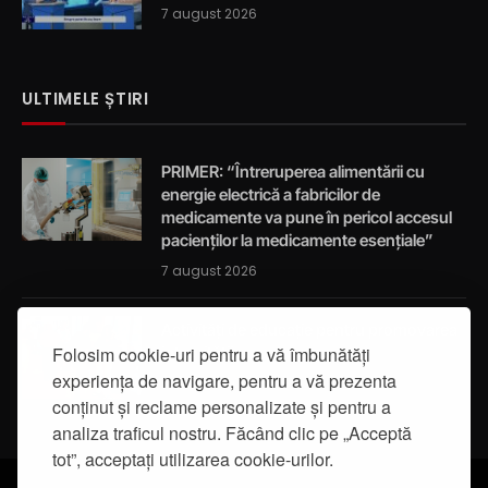
7 august 2026
ULTIMELE ȘTIRI
PRIMER: “Întreruperea alimentării cu
energie electrică a fabricilor de
medicamente va pune în pericol accesul
pacienților la medicamente esențiale”
7 august 2026
Activități de educație pentru promovarea
integrității
Folosim cookie-uri pentru a vă îmbunătăți
experiența de navigare, pentru a vă prezenta
7 august 2026
conținut și reclame personalizate și pentru a
analiza traficul nostru. Făcând clic pe „Acceptă
tot”, acceptați utilizarea cookie-urilor.