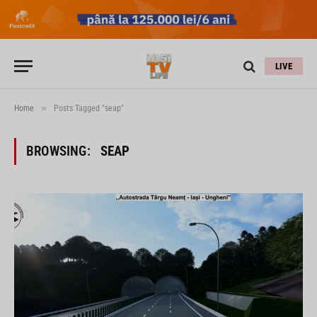
LIVE
»
Home
Posts Tagged "seap"
BROWSING:
SEAP