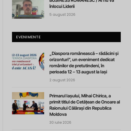
BUSINESS ROMANESC / AI nu va
înlocui Liderii
5 august 2026
EVENIMENTE
„Diaspora românească – rădăcini și
orizonturi”, un eveniment dedicat
românilor de pretutindeni, în
perioada 12 – 13 august la Iași
2 august 2026
Primarul Iașului, Mihai Chirica, a
primit titlul de Cetățean de Onoare al
Raionului Călărași din Republica
Moldova
30 iulie 2026