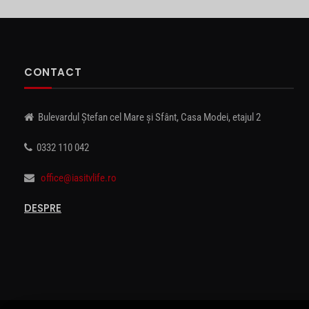
CONTACT
Bulevardul Ștefan cel Mare și Sfânt, Casa Modei, etajul 2
0332 110 042
office@iasitvlife.ro
DESPRE