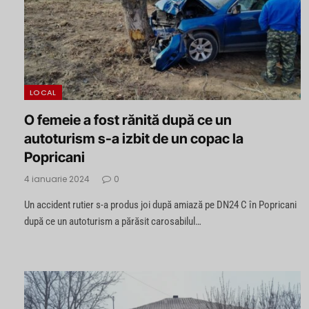
LOCAL
O femeie a fost rănită după ce un
autoturism s-a izbit de un copac la
Popricani
4 ianuarie 2024
0
Un accident rutier s-a produs joi după amiază pe DN24 C în Popricani
după ce un autoturism a părăsit carosabilul…