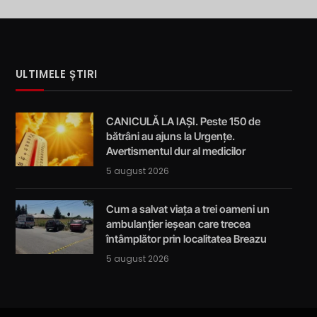
ULTIMELE ȘTIRI
CANICULĂ LA IAȘI. Peste 150 de
bătrâni au ajuns la Urgențe.
Avertismentul dur al medicilor
5 august 2026
Cum a salvat viața a trei oameni un
ambulanțier ieșean care trecea
întâmplător prin localitatea Breazu
5 august 2026