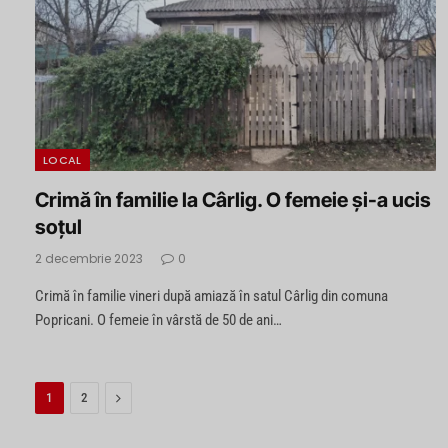
LOCAL
Crimă în familie la Cârlig. O femeie și-a ucis
soțul
2 decembrie 2023
0
Crimă în familie vineri după amiază în satul Cârlig din comuna
Popricani. O femeie în vârstă de 50 de ani…
Next
1
2