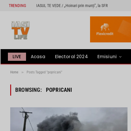
TRENDING
IASUL TE VEDE / „Hoinari prin munți”, la SFR
LIVE
Acasa
Electoral 2024
Emisiuni
»
Home
Posts Tagged "popricani"
BROWSING:
POPRICANI