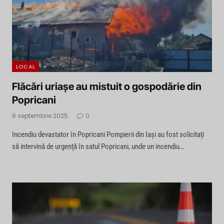
LOCAL
Flăcări uriașe au mistuit o gospodărie din
Popricani
6 septembrie 2025
0
Incendiu devastator în Popricani Pompierii din Iași au fost solicitați
să intervină de urgență în satul Popricani, unde un incendiu…