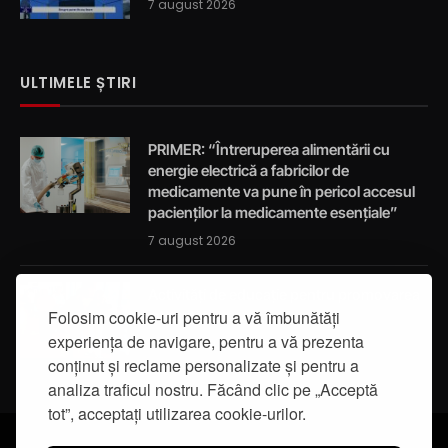
7 august 2026
ULTIMELE ȘTIRI
PRIMER: “Întreruperea alimentării cu
energie electrică a fabricilor de
medicamente va pune în pericol accesul
pacienților la medicamente esențiale”
7 august 2026
Activități de educație pentru promovarea
integrității
Folosim cookie-uri pentru a vă îmbunătăți
experiența de navigare, pentru a vă prezenta
7 august 2026
conținut și reclame personalizate și pentru a
analiza traficul nostru. Făcând clic pe „Acceptă
tot”, acceptați utilizarea cookie-urilor.