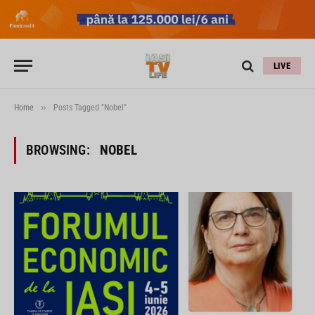
LIVE
»
Home
Posts Tagged "Nobel"
BROWSING:
NOBEL