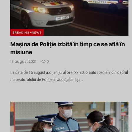
BREAKING-NEWS
Mașina de Poliție izbită în timp ce se află în
misiune
17 august 2021
0
La data de 15 august a.c., în jurul orei 22.30, o autospecială din cadrul
Inspectoratului de Poliție al Județului Iași,…