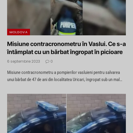
MOLDOVA
Misiune contracronometru în Vaslui. Ce s-a
întâmplat cu un bărbat îngropat în picioare
6 septembrie 2023
0
Misiune contracronometru a pompierilor vasluieni pentru salvarea
unui bărbat de 47 de ani din localitatea Uricari, îngropat sub un mal…