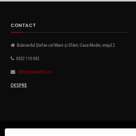
CONTACT
Bulevardul Ștefan cel Mare și Sfânt, Casa Modei, etajul 2
0332 110 042
office@iasitvlife.ro
DESPRE