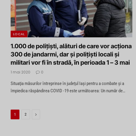
LOCAL
1.000 de polițiști, alături de care vor acționa
300 de jandarmi, dar și polițiști locali și
militari vor fi în stradă, în perioada 1 – 3 mai
1 mai 2020
0
Situaţia măsurilor întreprinse în judeţul Iaşi pentru a combate şi a
împiedica răspândirea COVID -19 este următoarea: Un număr de…
Next
1
2