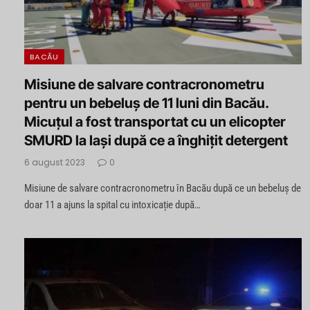
BACĂU
Misiune de salvare contracronometru
pentru un bebeluș de 11 luni din Bacău.
Micuțul a fost transportat cu un elicopter
SMURD la Iași după ce a înghițit detergent
6 august 2023
0
Misiune de salvare contracronometru în Bacău după ce un bebeluș de
doar 11 a ajuns la spital cu intoxicație după…