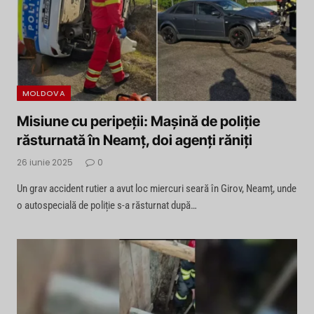
MOLDOVA
Misiune cu peripeții: Mașină de poliție
răsturnată în Neamț, doi agenți răniți
26 iunie 2025
0
Un grav accident rutier a avut loc miercuri seară în Girov, Neamț, unde
o autospecială de poliție s-a răsturnat după…