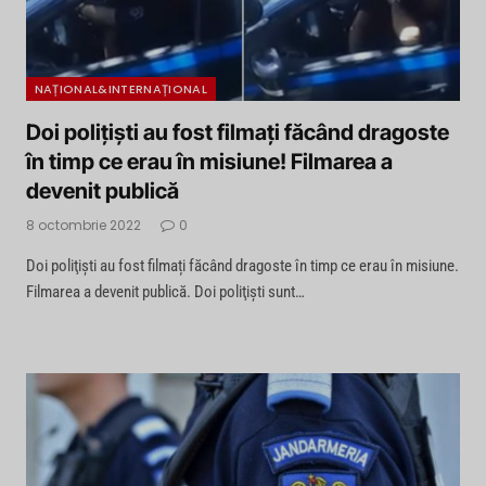
NAȚIONAL&INTERNAȚIONAL
Doi poliţişti au fost filmați făcând dragoste
în timp ce erau în misiune! Filmarea a
devenit publică
8 octombrie 2022
0
Doi poliţişti au fost filmați făcând dragoste în timp ce erau în misiune.
Filmarea a devenit publică. Doi poliţişti sunt…