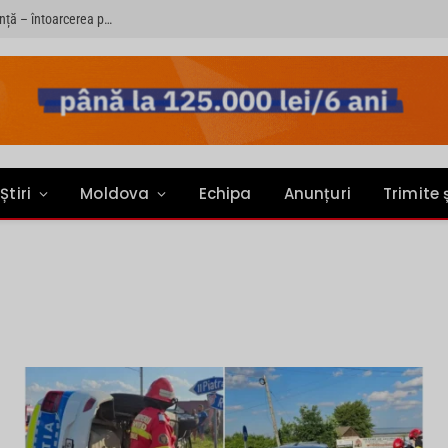
Sondaj: Șase din zece copii rămași în țară au o singură dorință – întoarcerea părinților acasă
Știri
Moldova
Echipa
Anunțuri
Trimite 