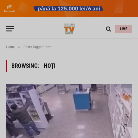
LIVE
»
Home
Posts Tagged "hoți"
BROWSING:
HOȚI