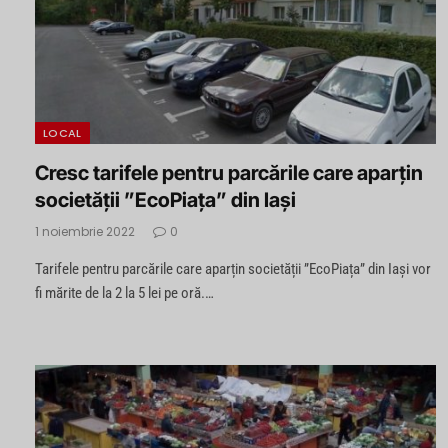
LOCAL
Cresc tarifele pentru parcările care aparțin
societății ”EcoPiața” din Iași
1 noiembrie 2022
0
Tarifele pentru parcările care aparțin societății ”EcoPiața” din Iași vor
fi mărite de la 2 la 5 lei pe oră.…