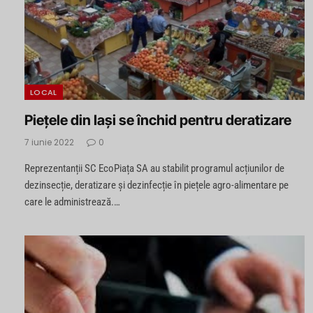
LOCAL
Piețele din Iași se închid pentru deratizare
7 iunie 2022
0
Reprezentanții SC EcoPiața SA au stabilit programul acțiunilor de
dezinsecție, deratizare și dezinfecție în piețele agro-alimentare pe
care le administrează.…