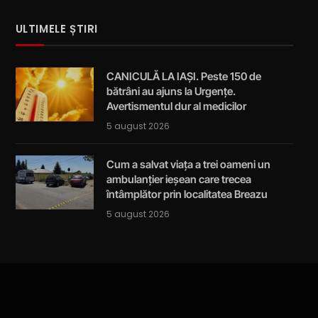
ULTIMELE ȘTIRI
CANICULĂ LA IAȘI. Peste 150 de
bătrâni au ajuns la Urgențe.
Avertismentul dur al medicilor
5 august 2026
Cum a salvat viața a trei oameni un
ambulanțier ieșean care trecea
întâmplător prin localitatea Breazu
5 august 2026