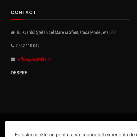
CONTACT
Bulevardul Ștefan cel Mare și Sfânt, Casa Modei, etajul 2
0332 110 042
office@iasitvlife.ro
DESPRE
Folosim cookie-uri pentru a vă îmbunătăți experiența de 