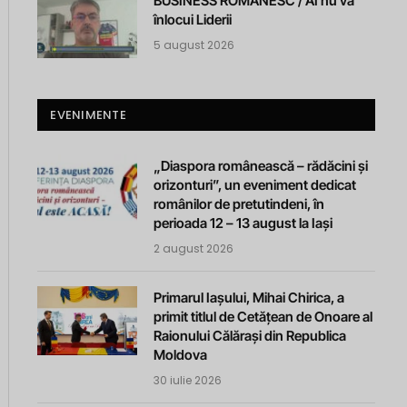
BUSINESS ROMANESC / AI nu va
înlocui Liderii
5 august 2026
EVENIMENTE
„Diaspora românească – rădăcini și
orizonturi”, un eveniment dedicat
românilor de pretutindeni, în
perioada 12 – 13 august la Iași
2 august 2026
Primarul Iașului, Mihai Chirica, a
primit titlul de Cetățean de Onoare al
Raionului Călărași din Republica
Moldova
30 iulie 2026