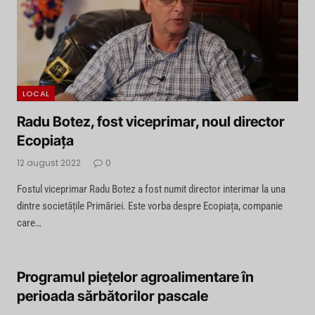
LOCAL
Radu Botez, fost viceprimar, noul director
Ecopiața
12 august 2022
0
Fostul viceprimar Radu Botez a fost numit director interimar la una
dintre societățile Primăriei. Este vorba despre Ecopiața, companie
care…
Programul pieţelor agroalimentare în
perioada sărbătorilor pascale