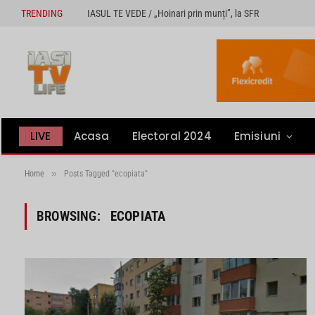
TRENDING
IASUL TE VEDE / „Hoinari prin munți”, la SFR
LIVE
Acasa
Electoral 2024
Emisiuni
»
Home
Posts Tagged "ecopiata"
BROWSING:
ECOPIATA