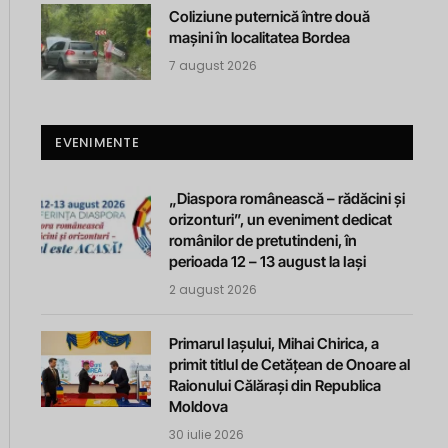
Coliziune puternică între două
mașini în localitatea Bordea
7 august 2026
EVENIMENTE
„Diaspora românească – rădăcini și
orizonturi”, un eveniment dedicat
românilor de pretutindeni, în
perioada 12 – 13 august la Iași
2 august 2026
Primarul Iașului, Mihai Chirica, a
primit titlul de Cetățean de Onoare al
Raionului Călărași din Republica
Moldova
30 iulie 2026