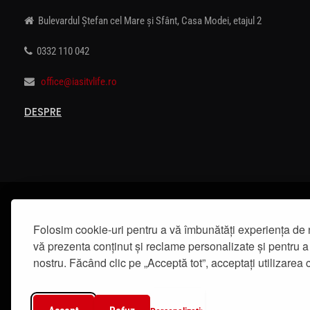
Bulevardul Ștefan cel Mare și Sfânt, Casa Modei, etajul 2
0332 110 042
office@iasitvlife.ro
DESPRE
Folosim cookie-uri pentru a vă îmbunătăți experiența de 
vă prezenta conținut și reclame personalizate și pentru a 
nostru. Făcând clic pe „Acceptă tot”, acceptați utilizarea c