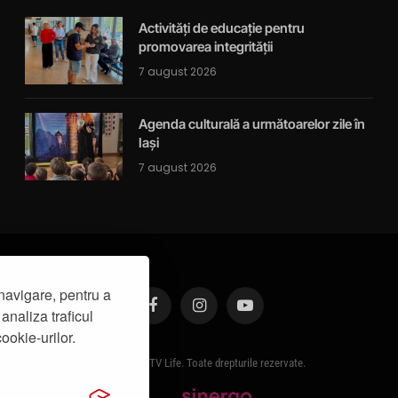
Activități de educație pentru
promovarea integrității
7 august 2026
Agenda culturală a următoarelor zile în
Iași
7 august 2026
navigare, pentru a
analiza traficul
Facebook
Instagram
YouTube
ookie-urilor.
© 2019 - IasiTV Life. Toate drepturile rezervate.