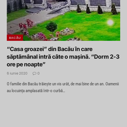
BACĂU
“Casa groazei” din Bacău în care
săptămânal intră câte o maşină. “Dorm 2-3
ore pe noapte”
6 iunie 2020
0
O familie din Bacău trăiește un vis urât, de mai bine de un an. Oamenii
au locuința amplasată într-o curbă…