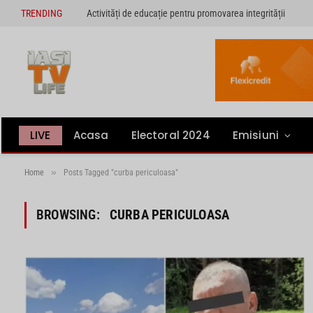
TRENDING
Activități de educație pentru promovarea integrității
LIVE
Acasa
Electoral 2024
Emisiuni
»
Home
Posts Tagged "curba periculoasa"
BROWSING:
CURBA PERICULOASA