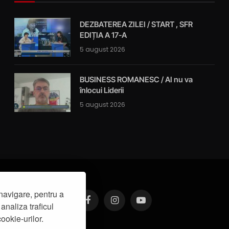
DEZBATEREA ZILEI / START , SFR
EDIȚIA A 17-A
5 august 2026
BUSINESS ROMANESC / AI nu va
înlocui Liderii
5 august 2026
navigare, pentru a
analiza traficul
Facebook
Instagram
YouTube
ookie-urilor.