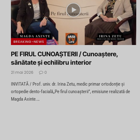
BREAKING-NEWS
PE FIRUL CUNOAȘTERII / Cunoaștere,
sănătate și echilibru interior
21 mai 2026
0
INVITATĂ / Prof. univ. dr. Irina Zetu, medic primar ortodonție și
ortopedie dento-facială„Pe firul cunoașterii”, emisiune realizată de
Magda Axinte.…