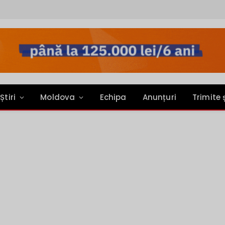
Știri
Moldova
Echipa
Anunțuri
Trimite 