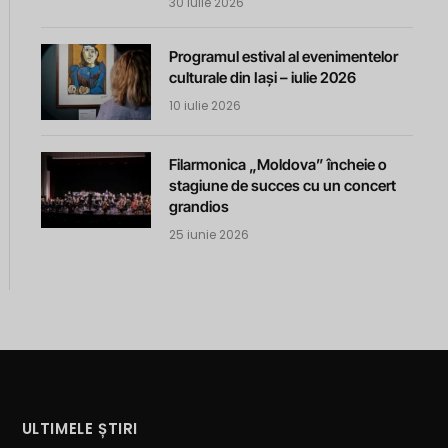
30 iulie 2026
Programul estival al evenimentelor
culturale din Iași – iulie 2026
10 iulie 2026
Filarmonica „Moldova” încheie o
stagiune de succes cu un concert
grandios
25 iunie 2026
ULTIMELE ȘTIRI