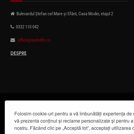
Bulevardul Ștefan cel Mare și Sfânt, Casa Modei, etajul 2
0332 110 042
office@iasitvlife.ro
DESPRE
Folosim cookie-uri pentru a vă îmbunătăți experiența de 
vă prezenta conținut și reclame personalizate și pentru a 
nostru. Făcând clic pe „Acceptă tot”, acceptați utilizarea c