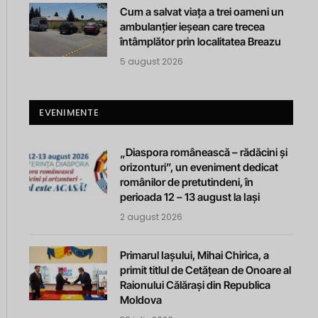
Cum a salvat viața a trei oameni un
ambulanțier ieșean care trecea
întâmplător prin localitatea Breazu
5 august 2026
EVENIMENTE
„Diaspora românească – rădăcini și
orizonturi”, un eveniment dedicat
românilor de pretutindeni, în
perioada 12 – 13 august la Iași
2 august 2026
Primarul Iașului, Mihai Chirica, a
primit titlul de Cetățean de Onoare al
Raionului Călărași din Republica
Moldova