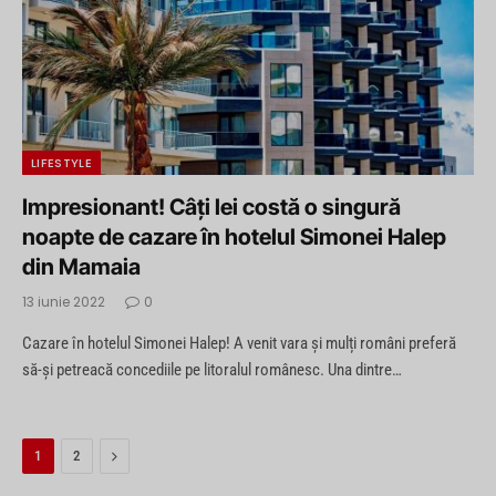
LIFESTYLE
Impresionant! Câți lei costă o singură
noapte de cazare în hotelul Simonei Halep
din Mamaia
13 iunie 2022
0
Cazare în hotelul Simonei Halep! A venit vara și mulți români preferă
să-și petreacă concediile pe litoralul românesc. Una dintre…
Next
1
2