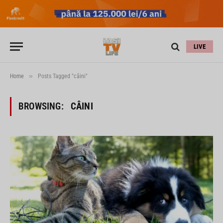
LIVE
»
Home
Posts Tagged "câini"
BROWSING:
CÂINI