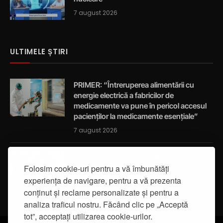
7 august 2026
ULTIMELE ȘTIRI
PRIMER: “Întreruperea alimentării cu
energie electrică a fabricilor de
medicamente va pune în pericol accesul
pacienților la medicamente esențiale”
7 august 2026
Activități de educație pentru promovarea
Folosim cookie-uri pentru a vă îmbunătăți
integrității
experiența de navigare, pentru a vă prezenta
7 august 2026
conținut și reclame personalizate și pentru a
analiza traficul nostru. Făcând clic pe „Acceptă
tot”, acceptați utilizarea cookie-urilor.