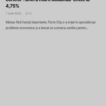
4,75%
7 iulie 2022
0
Rămas fără funcţii importante, Florin Cîţu s-a erijat în specialist pe
probleme economice şi a lansat un scenariu sumbru pentru…