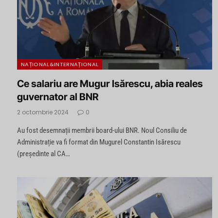
NAȚIONAL&INTERNAȚIONAL
Ce salariu are Mugur Isărescu, abia reales
guvernator al BNR
2 octombrie 2024
0
Au fost desemnații membrii board-ului BNR. Noul Consiliu de
Administrație va fi format din Mugurel Constantin Isărescu
(președinte al CA…