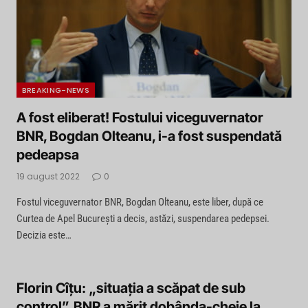
BREAKING-NEWS
A fost eliberat! Fostului viceguvernator
BNR, Bogdan Olteanu, i-a fost suspendată
pedeapsa
19 august 2022
0
Fostul viceguvernator BNR, Bogdan Olteanu, este liber, după ce
Curtea de Apel București a decis, astăzi, suspendarea pedepsei.
Decizia este…
Florin Cîţu: „situația a scăpat de sub
control”. BNR a mărit dobânda-cheie la