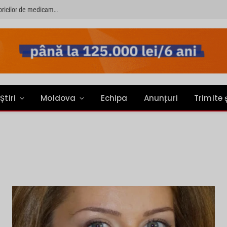
PRIMER: “Întreruperea alimentării cu energie electrică a fabricilor de medicamente va pune în pericol accesul pacienților la medicamente esențiale”
Știri
Moldova
Echipa
Anunțuri
Trimite 