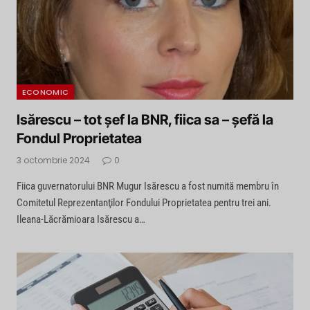
ECONOMIC
Isărescu – tot șef la BNR, fiica sa – șefă la
Fondul Proprietatea
3 octombrie 2024
0
Fiica guvernatorului BNR Mugur Isărescu a fost numită membru în
Comitetul Reprezentanţilor Fondului Proprietatea pentru trei ani.
Ileana-Lăcrămioara Isărescu a…