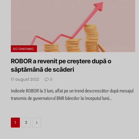
ECONOMIC
ROBOR a revenit pe creștere după o
săptămână de scăderi
17 august 2022
0
Indicele ROBOR la 3 luni, aflat pe un trend descrescător după mesajul
transmis de guvernatorul BNR băncilor la începutul lunii…
Next
1
2