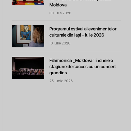
Moldova
30 iulie 2026
Programul estival al evenimentelor
culturale din Iași – iulie 2026
10 iulie 2026
Filarmonica „Moldova” încheie o
stagiune de succes cu un concert
grandios
25 iunie 2026