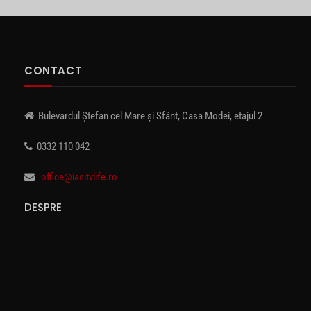
CONTACT
Bulevardul Ștefan cel Mare și Sfânt, Casa Modei, etajul 2
0332 110 042
office@iasitvlife.ro
DESPRE