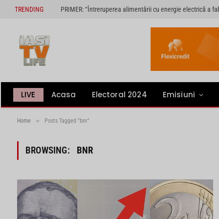
TRENDING
LIVE
Acasa
Electoral 2024
Emisiuni
»
Home
Posts Tagged "bnr"
BROWSING:
BNR