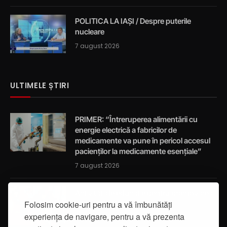
POLITICA LA IAȘI / Despre puterile
nucleare
7 august 2026
ULTIMELE ȘTIRI
PRIMER: “Întreruperea alimentării cu
energie electrică a fabricilor de
medicamente va pune în pericol accesul
pacienților la medicamente esențiale”
7 august 2026
Activități de educație pentru promovarea
Folosim cookie-uri pentru a vă îmbunătăți
integrității
experiența de navigare, pentru a vă prezenta
7 august 2026