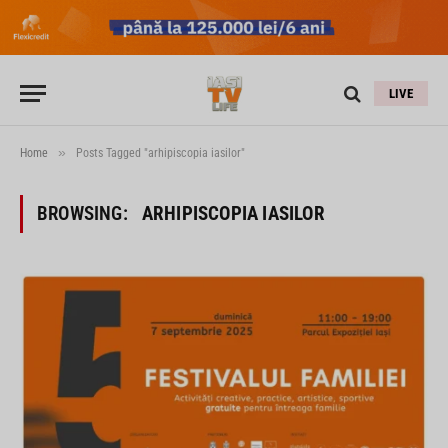
LIVE
»
Home
Posts Tagged "arhipiscopia iasilor"
BROWSING:
ARHIPISCOPIA IASILOR