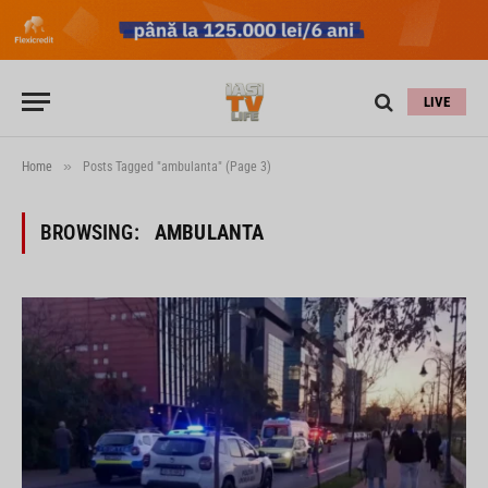
LIVE
»
Home
Posts Tagged "ambulanta" (Page 3)
BROWSING:
AMBULANTA