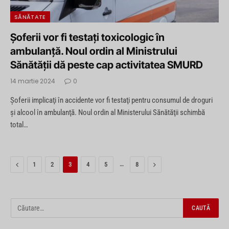
SĂNĂTATE
Şoferii vor fi testaţi toxicologic în
ambulanţă. Noul ordin al Ministrului
Sănătăţii dă peste cap activitatea SMURD
14 martie 2024
0
Şoferii implicaţi în accidente vor fi testaţi pentru consumul de droguri
şi alcool în ambulanţă. Noul ordin al Ministerului Sănătăţii schimbă
total…
Previous
…
Next
1
2
3
4
5
8