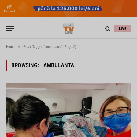
LIVE
»
Home
Posts Tagged "ambulanta" (Page 2)
BROWSING:
AMBULANTA