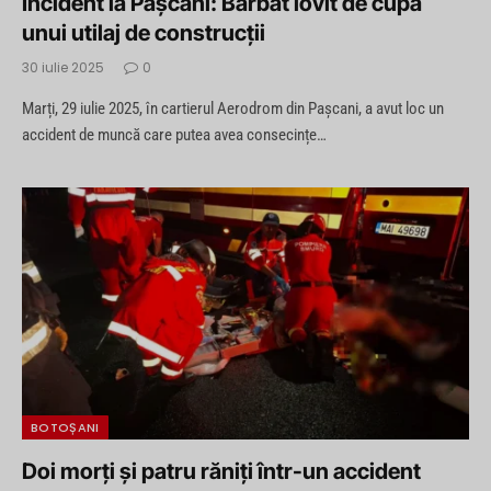
Incident la Pașcani: Bărbat lovit de cupa
unui utilaj de construcții
30 iulie 2025
0
Marți, 29 iulie 2025, în cartierul Aerodrom din Pașcani, a avut loc un
accident de muncă care putea avea consecințe…
BOTOȘANI
Doi morți și patru răniți într-un accident