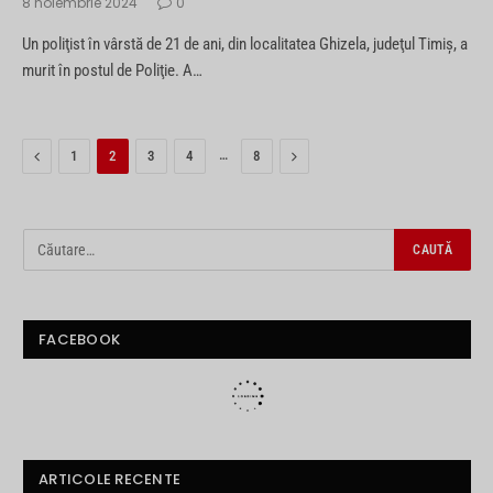
8 noiembrie 2024
0
Un poliţist în vârstă de 21 de ani, din localitatea Ghizela, judeţul Timiş, a
murit în postul de Poliţie. A…
Previous
…
Next
1
2
3
4
8
FACEBOOK
ARTICOLE RECENTE