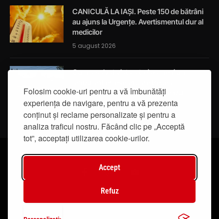
CANICULĂ LA IAȘI. Peste 150 de bătrâni
au ajuns la Urgențe. Avertismentul dur al
medicilor
5 august 2026
Cum a salvat viața a trei oameni un
ambulanțier ieșean care trecea
Folosim cookie-uri pentru a vă îmbunătăți
întâmplător prin localitatea Breazu
experiența de navigare, pentru a vă prezenta
5 august 2026
conținut și reclame personalizate și pentru a
analiza traficul nostru. Făcând clic pe „Acceptă
tot”, acceptați utilizarea cookie-urilor.
Accept
Facebook
Instagram
YouTube
Refuz
© 2019 - IasiTV Life. Toate drepturile rezervate.