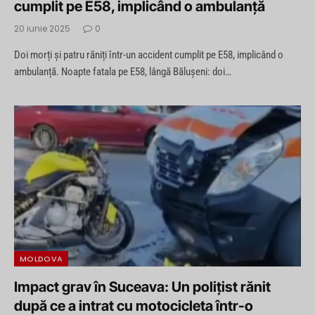
cumplit pe E58, implicând o ambulanță
20 iunie 2025
0
Doi morți și patru răniți într-un accident cumplit pe E58, implicând o
ambulanță. Noapte fatala pe E58, lângă Bălușeni: doi…
MOLDOVA
Impact grav în Suceava: Un polițist rănit
după ce a intrat cu motocicleta într-o