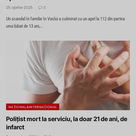
25 aprilie 2025
0
Un scandal în familie în Vaslui a culminat cu un apel la 112 din partea
unui băiat de 13 ani,…
NAȚIONAL&INTERNAȚIONAL
Polițist mort la serviciu, la doar 21 de ani, de
infarct