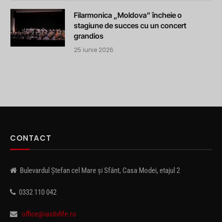
Filarmonica „Moldova” încheie o
stagiune de succes cu un concert
grandios
25 iunie 2026
CONTACT
Bulevardul Ștefan cel Mare și Sfânt, Casa Modei, etajul 2
0332 110 042
office@iasitvlife.ro