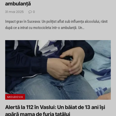
ambulanță
31 mai 2025
0
Impact grav în Suceava: Un polițist aflat sub influența alcoolului, rănit
după ce a intrat cu motocicleta într-o ambulanță. Un…
MOLDOVA
Alertă la 112 în Vaslui: Un băiat de 13 ani își
apără mama de furia tatălui