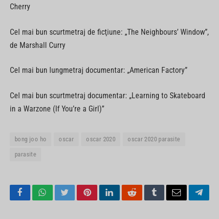
Cherry
Cel mai bun scurtmetraj de ficţiune: „The Neighbours’ Window”,
de Marshall Curry
Cel mai bun lungmetraj documentar: „American Factory”
Cel mai bun scurtmetraj documentar: „Learning to Skateboard
in a Warzone (If You’re a Girl)”
bong joo ho
oscar
oscar 2020
oscar 2020 parasite
parasite
Facebook
WhatsApp
Twitter
Pinterest
LinkedIn
Reddit
Tumblr
Email
Tele