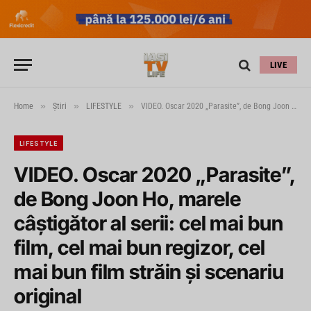
LIVE
»
»
»
Home
Știri
LIFESTYLE
VIDEO. Oscar 2020 „Parasite”, de Bong Joon Ho, marele câștigător al serii: cel mai bun film, cel mai bun regizor, cel mai bun film străin și scenariu original
LIFESTYLE
VIDEO. Oscar 2020 „Parasite”,
de Bong Joon Ho, marele
câștigător al serii: cel mai bun
film, cel mai bun regizor, cel
mai bun film străin și scenariu
original