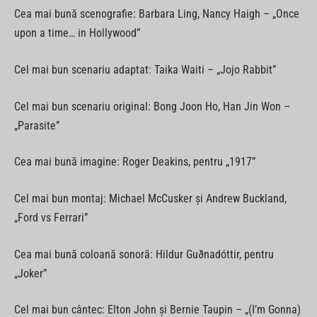
Cea mai bună scenografie: Barbara Ling, Nancy Haigh – „Once
upon a time… in Hollywood”
Cel mai bun scenariu adaptat: Taika Waiti – „Jojo Rabbit”
Cel mai bun scenariu original: Bong Joon Ho, Han Jin Won –
„Parasite”
Cea mai bună imagine: Roger Deakins, pentru „1917”
Cel mai bun montaj: Michael McCusker şi Andrew Buckland,
„Ford vs Ferrari”
Cea mai bună coloană sonoră: Hildur Guðnadóttir, pentru
„Joker”
Cel mai bun cântec: Elton John şi Bernie Taupin – „(I’m Gonna)