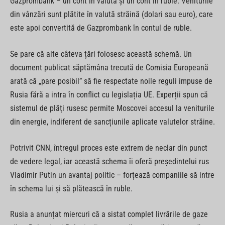
Gazprombank – un cont în valută și un cont în ruble. Veniturile
din vânzări sunt plătite în valută străină (dolari sau euro), care
este apoi convertită de Gazprombank în contul de ruble.
Se pare că alte câteva țări folosesc această schemă. Un
document publicat săptămâna trecută de Comisia Europeană
arată că „pare posibil” să fie respectate noile reguli impuse de
Rusia fără a intra în conflict cu legislația UE. Experții spun că
sistemul de plăți rusesc permite Moscovei accesul la veniturile
din energie, indiferent de sancțiunile aplicate valutelor străine.
Potrivit CNN, întregul proces este extrem de neclar din punct
de vedere legal, iar această schema îi oferă președintelui rus
Vladimir Putin un avantaj politic – forțează companiile să intre
în schema lui și să plătească în ruble.
Rusia a anunțat miercuri că a sistat complet livrările de gaze