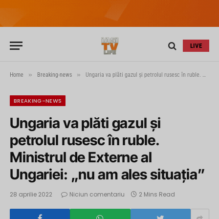
LIVE
»
»
Home
Breaking-news
Ungaria va plăti gazul și petrolul rusesc în ruble. Ministrul de Externe al Ungariei: „nu am ales situația”
BREAKING-NEWS
Ungaria va plăti gazul și
petrolul rusesc în ruble.
Ministrul de Externe al
Ungariei: „nu am ales situația”
28 aprilie 2022
Niciun comentariu
2 Mins Read