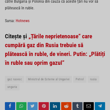
către Bulgaria și Polonia din cauza că aceste țări nu vor să
plătească în ruble.
Sursa:
Hotnews
Citește și
„Țările neprietenoase” care
cumpără gaz din Rusia trebuie să
plătească în ruble, de vineri. Putin: „Plătiți
în ruble sau oprim gazul”
gaz rusesc
Ministrul de Externe al Ungariei
Petrol
rusia
ungaria
Facebook
WhatsApp
Twitter
Pinterest
LinkedIn
Reddit
Tumblr
Email
Tele