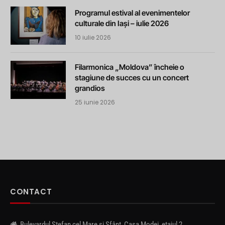
Programul estival al evenimentelor
culturale din Iași – iulie 2026
10 iulie 2026
Filarmonica „Moldova” încheie o
stagiune de succes cu un concert
grandios
25 iunie 2026
CONTACT
Bulevardul Ștefan cel Mare și Sfânt, Casa Modei, etajul 2