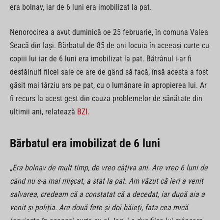
era bolnav, iar de 6 luni era imobilizat la pat.
Nenorocirea a avut duminică oe 25 februarie, în comuna Valea
Seacă din Iaşi. Bărbatul de 85 de ani locuia în aceeaşi curte cu
copiii lui iar de 6 luni era imobilizat la pat. Bătrânul i-ar fi
destăinuit fiicei sale ce are de gând să facă, însă acesta a fost
găsit mai târziu ars pe pat, cu o lumânare în apropierea lui. Ar
fi recurs la acest gest din cauza problemelor de sănătate din
ultimii ani, relatează
BZI.
Bărbatul era imobilizat de 6 luni
„Era bolnav de mult timp, de vreo câțiva ani. Are vreo 6 luni de
când nu s-a mai mișcat, a stat la pat. Am văzut că ieri a venit
salvarea, credeam că a constatat că a decedat, iar după aia a
venit și poliția. Are două fete și doi băieți, fata cea mică