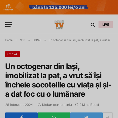
LIVE
»
»
»
Home
Știri
LOCAL
Un octogenar din Iași, imobilizat la pat, a vrut să îşi încheie socotelile cu viaţa şi şi-a dat foc cu o lumânare
LOCAL
Un octogenar din Iași,
imobilizat la pat, a vrut să îşi
încheie socotelile cu viaţa şi şi-
a dat foc cu o lumânare
28 februarie 2024
Niciun comentariu
2 Mins Read