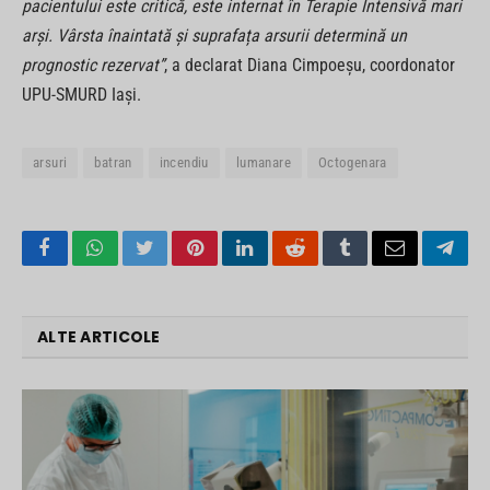
pacientului este critică, este internat în Terapie Intensivă mari
arși. Vârsta înaintată și suprafața arsurii determină un
prognostic rezervat”
, a declarat Diana Cimpoeșu, coordonator
UPU-SMURD Iași.
arsuri
batran
incendiu
lumanare
Octogenara
Facebook
WhatsApp
Twitter
Pinterest
LinkedIn
Reddit
Tumblr
Email
Tele
ALTE ARTICOLE