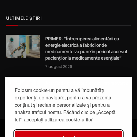
ULTIMELE ȘTIRI
PRIMER: “Întreruperea alimentării cu
energie electrică a fabricilor de
medicamente va pune în pericol accesul
pacienților la medicamente esențiale”
7 august 2026
Activități de educație pentru promovarea
Folosim cookie-uri pentru a vă îmbunătăți
integrității
experiența de navigare, pentru a vă prezenta
7 august 2026
conținut și reclame personalizate și pentru a
analiza traficul nostru. Făcând clic pe „Acceptă
tot”, acceptați utilizarea cookie-urilor.