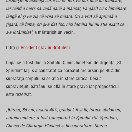
locuiește în aceeași curte cu el. Ieri, i-a dus fiica lui mâncare,
iar când a mers să vadă dacă a mâncat, l-a găsit cu o lumânare
lângă el și i-a zis că vrea să moară. Ori a vrut să aprindă o
țigară, că fuma, ori și-a dat foc, nici familia lui nu știe exact ce
s-a întâmplat”
, a mărturisit un vecin.
Citiți și
Accident grav în Brătuleni
După ce a fost dus la Spitalul Clinic Județean de Urgență „Sf.
Spiridon” Iași s-a constatat că bărbatul are arsuri pe 40% din
suprafaţa corpului şi se află în stare critică. Deşi a
supravieţuit, bătrânul se află în stare gravă iar prognosticul
este rezervat.
„Bărbat, 85 ani, arsura 40%, gradul I, II și III, torace abdomen,
autoincendiere, a fost transportat la Spitalul «Sf. Spiridon»,
Clinica de Chirurgie Plastică şi Recuperatorie. Starea