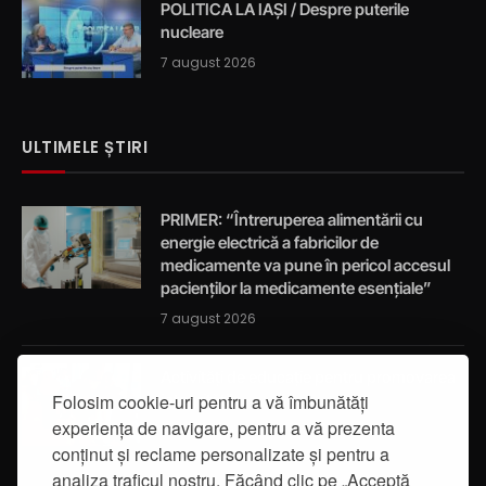
POLITICA LA IAȘI / Despre puterile
nucleare
7 august 2026
ULTIMELE ȘTIRI
PRIMER: “Întreruperea alimentării cu
energie electrică a fabricilor de
medicamente va pune în pericol accesul
pacienților la medicamente esențiale”
7 august 2026
Activități de educație pentru promovarea
Folosim cookie-uri pentru a vă îmbunătăți
integrității
experiența de navigare, pentru a vă prezenta
7 august 2026
conținut și reclame personalizate și pentru a
analiza traficul nostru. Făcând clic pe „Acceptă