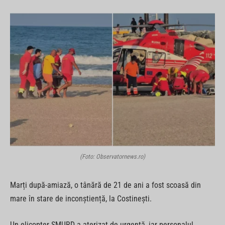
(Foto: Observatornews.ro)
Marți după-amiază, o tânără de 21 de ani a fost scoasă din
mare în stare de inconștiență, la Costinești.
Un elicopter SMURD a aterizat de urgență, iar personalul