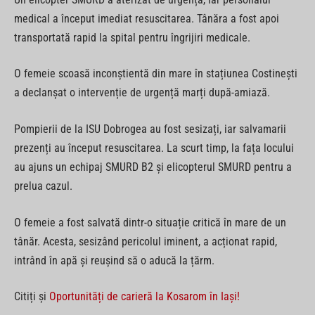
medical a început imediat resuscitarea. Tânăra a fost apoi
transportată rapid la spital pentru îngrijiri medicale.
O femeie scoasă inconștientă din mare în stațiunea Costinești
a declanșat o intervenție de urgență marți după-amiază.
Pompierii de la ISU Dobrogea au fost sesizați, iar salvamarii
prezenți au început resuscitarea. La scurt timp, la fața locului
au ajuns un echipaj SMURD B2 și elicopterul SMURD pentru a
prelua cazul.
O femeie a fost salvată dintr-o situație critică în mare de un
tânăr. Acesta, sesizând pericolul iminent, a acționat rapid,
intrând în apă și reușind să o aducă la țărm.
Citiți și
Oportunități de carieră la Kosarom în Iași!