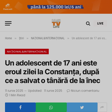
LIVE
»
»
»
Home
Știri
NAȚIONAL&INTERNAȚIONAL
Un adolescent de 17 ani este eroul zilei la Constanța, după ce a salvat o tânără de la înec
NAȚIONAL&INTERNAȚIONAL
Un adolescent de 17 ani este
eroul zilei la Constanța, după
ce a salvat o tânără de la înec
11 iunie 2025
Updated:
11 iunie 2025
Niciun comentariu
1 Min Read