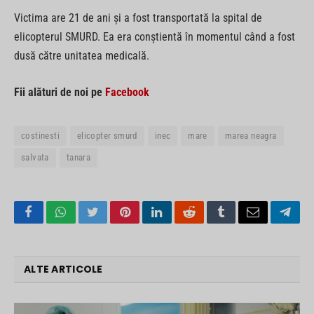
Victima are 21 de ani şi a fost transportată la spital de
elicopterul SMURD. Ea era conştientă în momentul când a fost
dusă către unitatea medicală.
Fii alături de noi pe
Facebook
costinesti
elicopter smurd
inec
mare
marea neagra
salvata
tanara
Facebook
WhatsApp
Twitter
Pinterest
LinkedIn
Reddit
Tumblr
Email
Tele
ALTE ARTICOLE