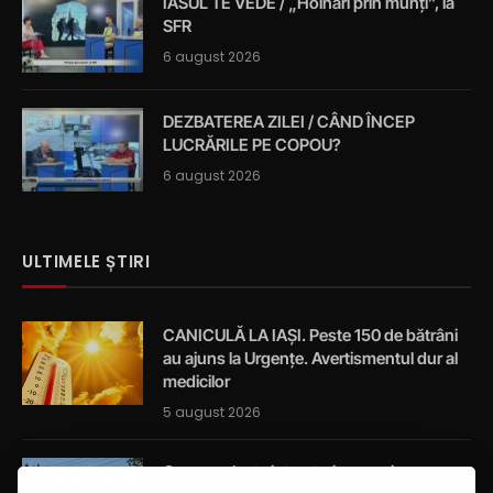
IASUL TE VEDE / „Hoinari prin munți”, la
SFR
6 august 2026
DEZBATEREA ZILEI / CÂND ÎNCEP
LUCRĂRILE PE COPOU?
6 august 2026
ULTIMELE ȘTIRI
CANICULĂ LA IAȘI. Peste 150 de bătrâni
au ajuns la Urgențe. Avertismentul dur al
medicilor
5 august 2026
Cum a salvat viața a trei oameni un