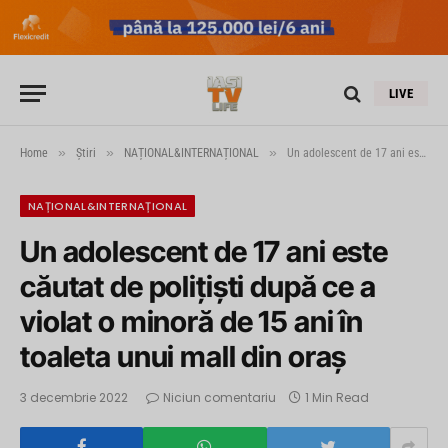
LIVE
»
»
»
Home
Știri
NAȚIONAL&INTERNAȚIONAL
Un adolescent de 17 ani este căutat de poliţişti după ce a violat o minoră de 15 ani în toaleta unui mall din oraş
NAȚIONAL&INTERNAȚIONAL
Un adolescent de 17 ani este
căutat de poliţişti după ce a
violat o minoră de 15 ani în
toaleta unui mall din oraş
3 decembrie 2022
Niciun comentariu
1 Min Read