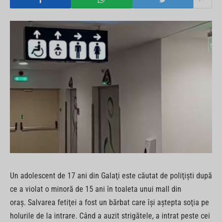
Un adolescent de 17 ani din Galaţi este căutat de poliţişti după
ce a violat o minoră de 15 ani în toaleta unui mall din
oraş. Salvarea fetiţei a fost un bărbat care îşi aştepta soţia pe
holurile de la intrare. Când a auzit strigătele, a intrat peste cei