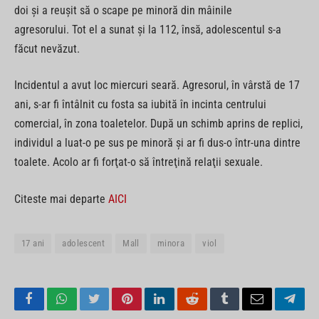
doi şi a reuşit să o scape pe minoră din mâinile
agresorului. Tot el a sunat şi la 112, însă, adolescentul s-a
făcut nevăzut.
Incidentul a avut loc miercuri seară. Agresorul, în vârstă de 17
ani, s-ar fi întâlnit cu fosta sa iubită în incinta centrului
comercial, în zona toaletelor. După un schimb aprins de replici,
individul a luat-o pe sus pe minoră şi ar fi dus-o într-una dintre
toalete. Acolo ar fi forţat-o să întreţină relaţii sexuale.
Citeste mai departe
AICI
17 ani
adolescent
Mall
minora
viol
Facebook
WhatsApp
Twitter
Pinterest
LinkedIn
Reddit
Tumblr
Email
Tele