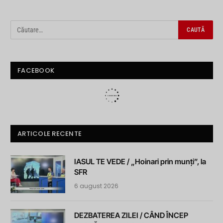
FACEBOOK
ARTICOLE RECENTE
IASUL TE VEDE / „Hoinari prin munți”, la
SFR
6 august 2026
DEZBATEREA ZILEI / CÂND ÎNCEP